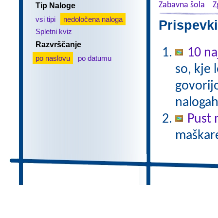
Zabavna šola
Z
Tip Naloge
vsi tipi
nedoločena naloga
Prispevki
Spletni kviz
Razvrščanje
10 na
po naslovu
po datumu
so, kje 
govorijo
nalogah
Pust 
maškare?