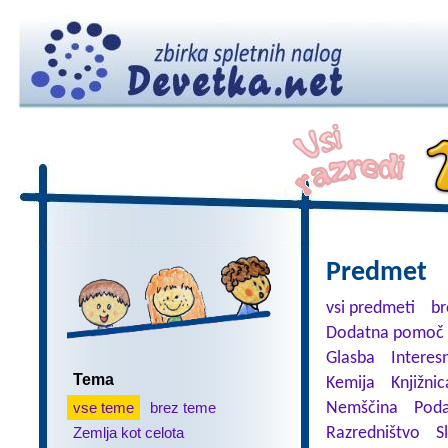
Predmet
vsi predmeti
br
Dodatna pomoč 
Glasba
Interes
Tema
Kemija
Knjižnic
vse teme
brez teme
Nemščina
Poda
Zemlja kot celota
Razredništvo
S