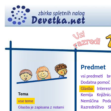
Predmet
vsi predmeti
br
Dodatna pomoč 
Glasba
Interes
Tema
Kemija
Knjižnic
vse teme
Nemščina
Poda
Glasba je zapisana z notami
Razredništvo
S