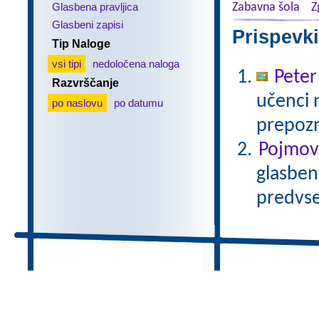
Glasbena pravljica
Zabavna šola
Z
Glasbeni zapisi
Prispevki
Tip Naloge
vsi tipi
nedoločena naloga
Peter
Razvrščanje
učenci 
po naslovu
po datumu
prepozn
Pojmovn
glasbene
predvse