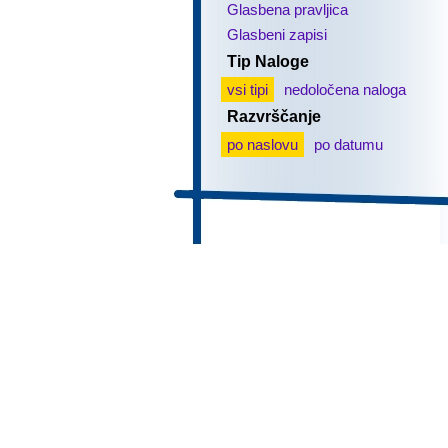
Glasbena pravljica
Glasbeni zapisi
Tip Naloge
vsi tipi
nedoločena naloga
Razvrščanje
po naslovu
po datumu