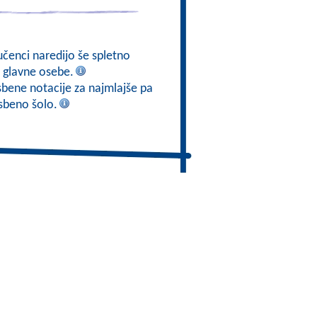
učenci naredijo še spletno
o glavne osebe.
sbene notacije za najmlajše pa
asbeno šolo.