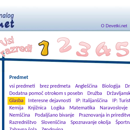
O Devetki.net
Predmet
vsi predmeti
brez predmeta
Angleščina
Biologija
Dn
Dodatna pomoč otrokom s posebn
Družba
Državljansk
Glasba
Interesne dejavnosti
IP: Italijanščina
IP: Turis
Kemija
Knjižnica
Logika
Matematika
Naravoslovje
Nemščina
Podaljšano bivanje
Praznovanja in prireditv
Razredništvo
Slovenščina
Spoznavanje okolja
Športn
Zabavna šola
Zgodovina