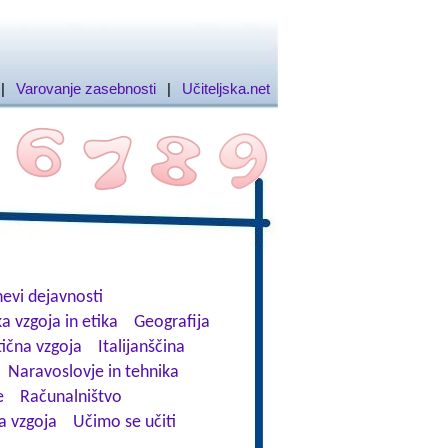
|
Varovanje zasebnosti
|
Učiteljska.net
evi dejavnosti
a vzgoja in etika
Geografija
tična vzgoja
Italijanščina
Naravoslovje in tehnika
e
Računalništvo
a vzgoja
Učimo se učiti