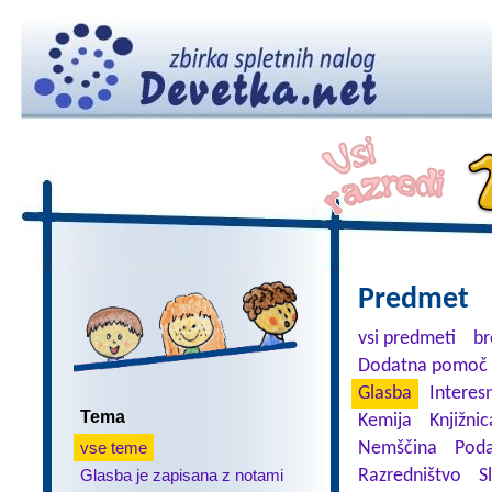
Predmet
vsi predmeti
br
Dodatna pomoč 
Glasba
Interes
Tema
Kemija
Knjižnic
vse teme
Nemščina
Poda
Glasba je zapisana z notami
Razredništvo
S