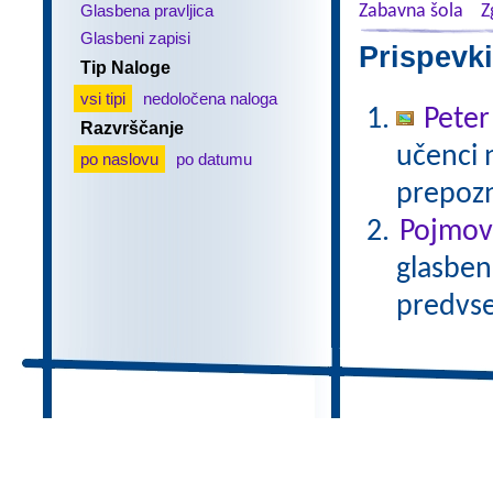
Glasbena pravljica
Zabavna šola
Z
Glasbeni zapisi
Prispevki
Tip Naloge
vsi tipi
nedoločena naloga
Peter
Razvrščanje
učenci 
po naslovu
po datumu
prepozn
Pojmovn
glasbene
predvse