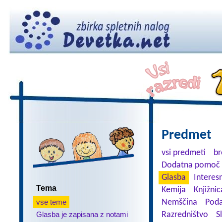
Predmet
vsi predmeti
br
Dodatna pomoč 
Glasba
Interes
Tema
Kemija
Knjižnic
vse teme
Nemščina
Poda
Glasba je zapisana z notami
Razredništvo
S