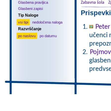
Glasbena pravljica
Zabavna šola
Z
Glasbeni zapisi
Prispevki
Tip Naloge
vsi tipi
nedoločena naloga
Peter
Razvrščanje
učenci 
po naslovu
po datumu
prepozn
Pojmovn
glasbene
predvse