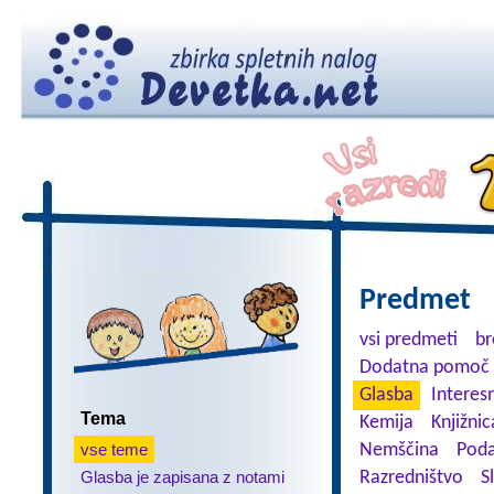
Predmet
vsi predmeti
br
Dodatna pomoč 
Glasba
Interes
Tema
Kemija
Knjižnic
vse teme
Nemščina
Poda
Glasba je zapisana z notami
Razredništvo
S