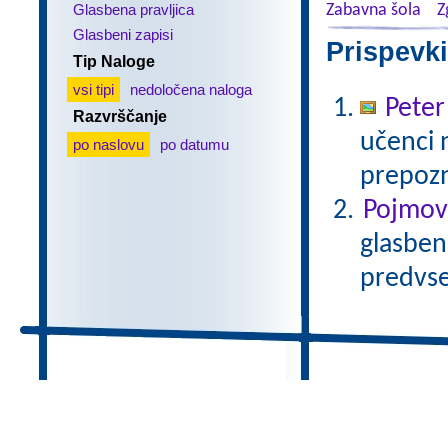
Glasbena pravljica
Zabavna šola
Z
Glasbeni zapisi
Prispevki
Tip Naloge
vsi tipi
nedoločena naloga
Peter
Razvrščanje
učenci 
po naslovu
po datumu
prepozn
Pojmovn
glasbene
predvse