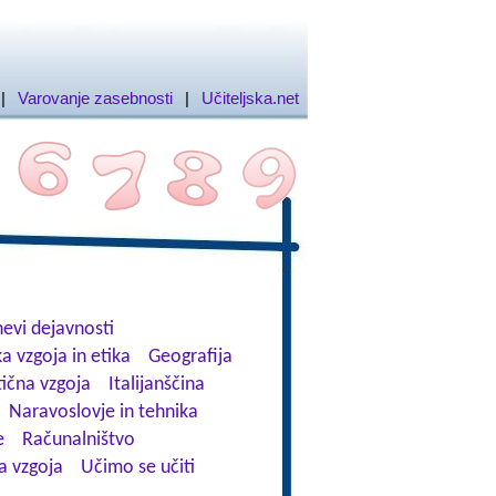
|
Varovanje zasebnosti
|
Učiteljska.net
evi dejavnosti
a vzgoja in etika
Geografija
tična vzgoja
Italijanščina
Naravoslovje in tehnika
e
Računalništvo
a vzgoja
Učimo se učiti