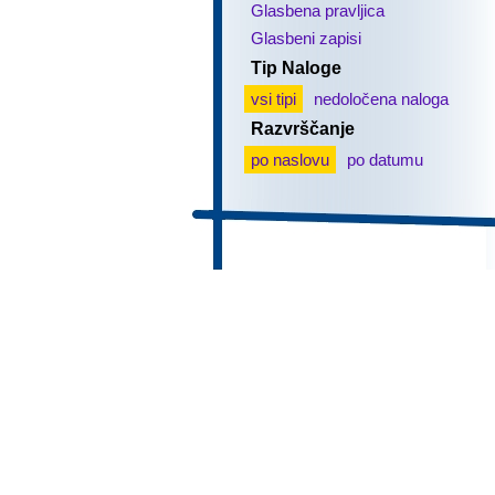
Glasbena pravljica
Glasbeni zapisi
Tip Naloge
vsi tipi
nedoločena naloga
Razvrščanje
po naslovu
po datumu