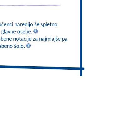
učenci naredijo še spletno
o glavne osebe.
sbene notacije za najmlajše pa
asbeno šolo.