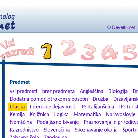
O Devetki.net
Predmet
vsi predmeti
brez predmeta
Angleščina
Biologija
Dn
Dodatna pomoč otrokom s posebn
Družba
Državljansk
Glasba
Interesne dejavnosti
IP: Italijanščina
IP: Turis
Kemija
Knjižnica
Logika
Matematika
Naravoslovje
Nemščina
Podaljšano bivanje
Praznovanja in prireditv
Razredništvo
Slovenščina
Spoznavanje okolja
Športn
Zabavna šola
Zgodovina