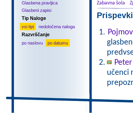
Glasbena pravljica
Zabavna šola
Z
Glasbeni zapisi
Prispevki
Tip Naloge
vsi tipi
nedoločena naloga
Pojmovn
Razvrščanje
glasbene
po naslovu
po datumu
predvse
Peter
učenci 
prepozn