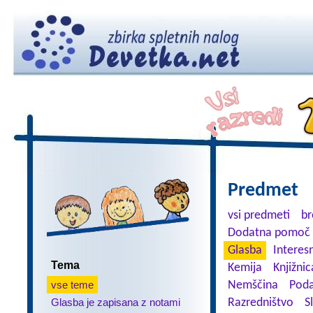
Predmet
vsi predmeti
br
Dodatna pomoč 
Glasba
Interes
Tema
Kemija
Knjižnic
vse teme
Nemščina
Poda
Glasba je zapisana z notami
Razredništvo
S