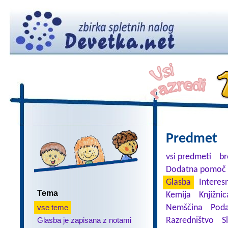
Predmet
vsi predmeti
br
Dodatna pomoč 
Glasba
Interes
Tema
Kemija
Knjižnic
vse teme
Nemščina
Poda
Glasba je zapisana z notami
Razredništvo
S