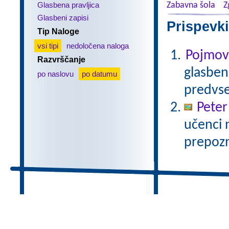
Glasbena pravljica
Zabavna šola
Z
Glasbeni zapisi
Prispevki
Tip Naloge
vsi tipi
nedoločena naloga
Pojmovn
Razvrščanje
glasbene
po naslovu
po datumu
predvse
Peter
učenci 
prepozn