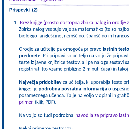
Prispevki (2)
Brez knjige (prosto dostopna zbirka nalog in orodje z
Zbirka nalog vsebuje vaje za matematiko (te so najbol
biologijo, angleščino, nemščino, španščino in francoš
Orodje za učitelje pa omogoča pripravo
lastnih test
predmete
. Pri pripravi so učitelju na voljo že pripra
teste iz javne knjižnice testov, ali pa naloge sestavi 
registrirati (to vzame približno 2 minuti časa) in tak
Največja pridobitev
za učitelja, ki uporablja teste p
knjige
, je
podrobna povratna informacija
o uspešnos
posameznega učenca. Ta je na voljo v opisni in grafičn
primer
(klik, PDF).
Na voljo so tudi podrobna
navodila za pripravo lastn
Nekaj primerov testov za: