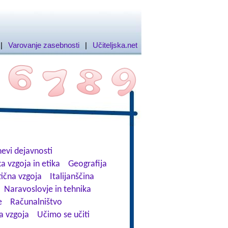
|
Varovanje zasebnosti
|
Učiteljska.net
evi dejavnosti
a vzgoja in etika
Geografija
tična vzgoja
Italijanščina
Naravoslovje in tehnika
e
Računalništvo
a vzgoja
Učimo se učiti