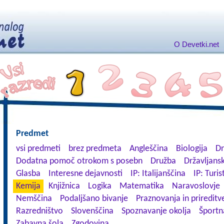
O Devetki.net
Predmet
vsi predmeti
brez predmeta
Angleščina
Biologija
Dn
Dodatna pomoč otrokom s posebn
Družba
Državljansk
Glasba
Interesne dejavnosti
IP: Italijanščina
IP: Turis
Kemija
Knjižnica
Logika
Matematika
Naravoslovje
Nemščina
Podaljšano bivanje
Praznovanja in prireditv
Razredništvo
Slovenščina
Spoznavanje okolja
Športn
Zabavna šola
Zgodovina