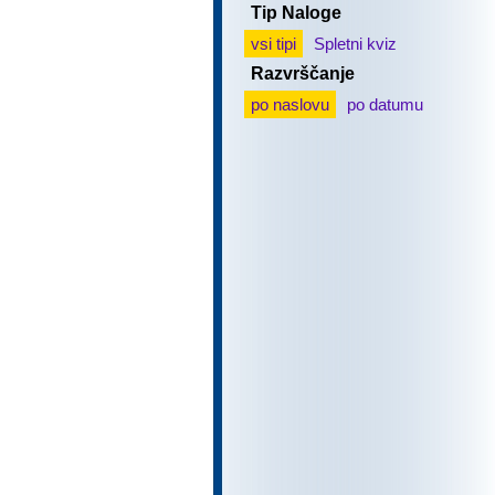
Tip Naloge
vsi tipi
Spletni kviz
Razvrščanje
po naslovu
po datumu