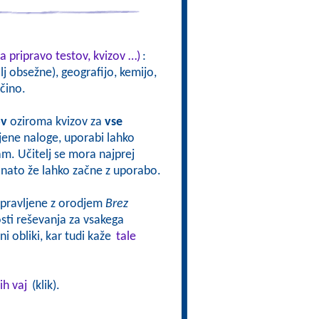
a pripravo testov, kvizov …)
:
j obsežne), geografijo, kemijo,
čino.
ov
oziroma kvizov za
vse
vljene naloge, uporabi lahko
sam. Učitelj se mora najprej
oj nato že lahko začne z uporabo.
ripravljene z orodjem
Brez
ti reševanja za vsakega
i obliki, kar tudi kaže
tale
ih vaj
(klik).