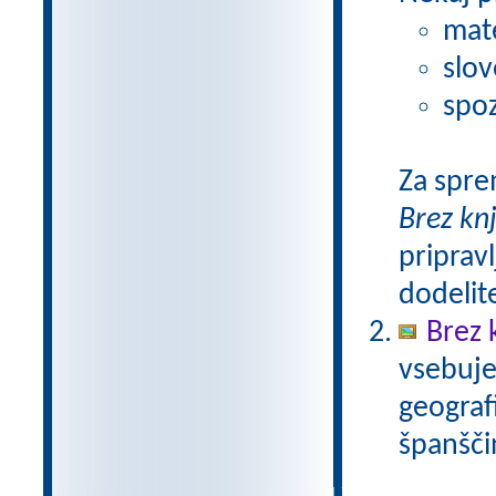
mat
slov
spoz
Za spre
Brez kn
pripravl
dodelit
Brez 
vsebuje
geograf
španšči