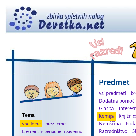
Predmet
vsi predmeti
br
Dodatna pomoč 
Glasba
Interes
Tema
Kemija
Knjižnic
vse teme
brez teme
Nemščina
Poda
Elementi v periodnem sistemu
Razredništvo
S