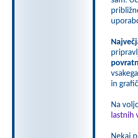
sam. Uči
približn
uporab
Največj
priprav
povratn
vsakega
in grafi
Na volj
lastnih 
Nekaj p