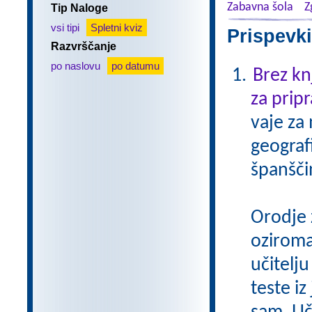
Zabavna šola
Z
Tip Naloge
vsi tipi
Spletni kviz
Prispevki
Razvrščanje
po naslovu
po datumu
Brez kn
za pripr
vaje za
geograf
španšči
Orodje 
oziroma
učitelju
teste iz