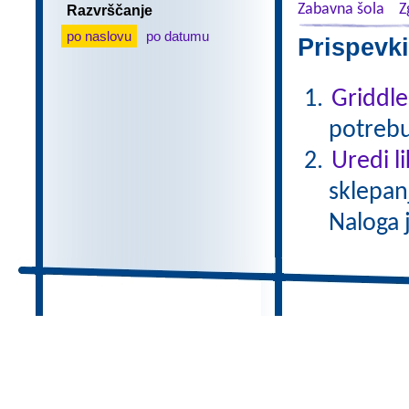
Zabavna šola
Z
Razvrščanje
po naslovu
po datumu
Prispevki
Griddle
potrebu
Uredi l
sklepan
Naloga 