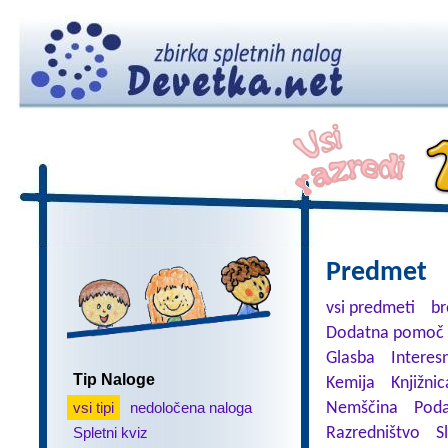
Predmet
vsi predmeti
br
Dodatna pomoč 
Glasba
Interes
Tip Naloge
Kemija
Knjižnic
vsi tipi
nedoločena naloga
Nemščina
Poda
Spletni kviz
Razredništvo
S