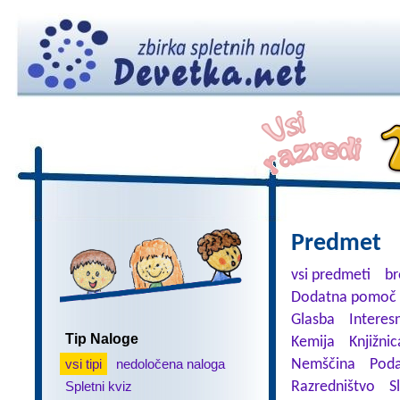
Predmet
vsi predmeti
br
Dodatna pomoč 
Glasba
Interes
Tip Naloge
Kemija
Knjižnic
vsi tipi
nedoločena naloga
Nemščina
Poda
Spletni kviz
Razredništvo
S