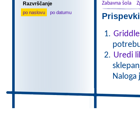
Zabavna šola
Z
Razvrščanje
po naslovu
po datumu
Prispevki
Griddle
potrebu
Uredi l
sklepan
Naloga 