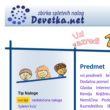
Predmet
vsi predmeti
br
Dodatna pomoč 
Glasba
Interes
Tip Naloge
Kemija
Knjižnic
vsi tipi
nedoločena naloga
Nemščina
Poda
Spletni kviz
Razredništvo
S