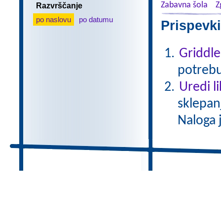
Zabavna šola
Z
Razvrščanje
po naslovu
po datumu
Prispevki
Griddle
potrebu
Uredi l
sklepan
Naloga 