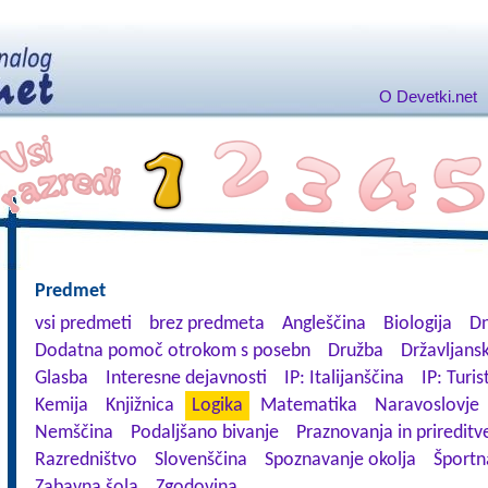
O Devetki.net
Predmet
vsi predmeti
brez predmeta
Angleščina
Biologija
Dn
Dodatna pomoč otrokom s posebn
Družba
Državljansk
Glasba
Interesne dejavnosti
IP: Italijanščina
IP: Turis
Kemija
Knjižnica
Logika
Matematika
Naravoslovje
Nemščina
Podaljšano bivanje
Praznovanja in prireditv
Razredništvo
Slovenščina
Spoznavanje okolja
Športn
Zabavna šola
Zgodovina