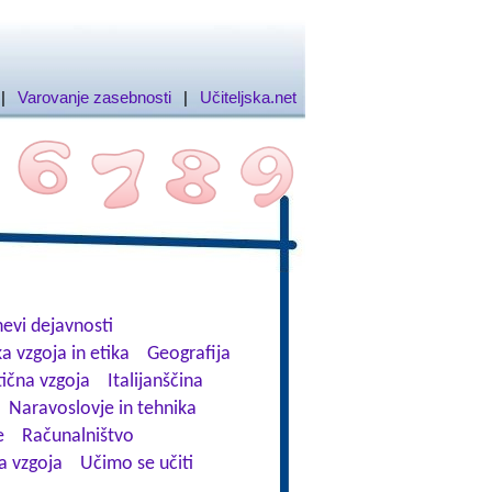
|
Varovanje zasebnosti
|
Učiteljska.net
evi dejavnosti
a vzgoja in etika
Geografija
tična vzgoja
Italijanščina
Naravoslovje in tehnika
e
Računalništvo
a vzgoja
Učimo se učiti