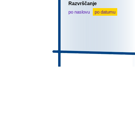
Razvrščanje
po naslovu
po datumu