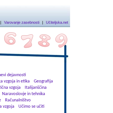
|
Varovanje zasebnosti
|
Učiteljska.net
evi dejavnosti
a vzgoja in etika
Geografija
tična vzgoja
Italijanščina
Naravoslovje in tehnika
e
Računalništvo
a vzgoja
Učimo se učiti