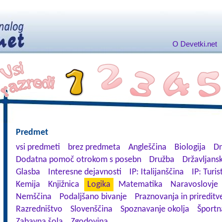
O Devetki.net
Predmet
vsi predmeti
brez predmeta
Angleščina
Biologija
Dn
Dodatna pomoč otrokom s posebn
Družba
Državljansk
Glasba
Interesne dejavnosti
IP: Italijanščina
IP: Turis
Kemija
Knjižnica
Logika
Matematika
Naravoslovje
Nemščina
Podaljšano bivanje
Praznovanja in prireditv
Razredništvo
Slovenščina
Spoznavanje okolja
Športn
Zabavna šola
Zgodovina