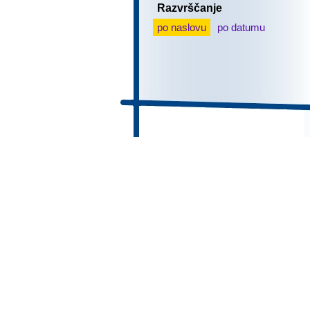
Razvrščanje
po naslovu
po datumu