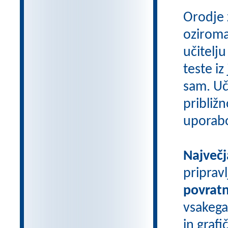
Orodje 
oziroma
učitelju
teste iz
sam. Uči
približn
uporab
Največj
priprav
povratn
vsakega
in grafi