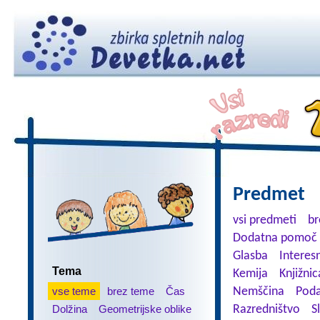
Predmet
vsi predmeti
br
Dodatna pomoč 
Glasba
Interes
Tema
Kemija
Knjižnic
vse teme
brez teme
Čas
Nemščina
Poda
Dolžina
Geometrijske oblike
Razredništvo
S