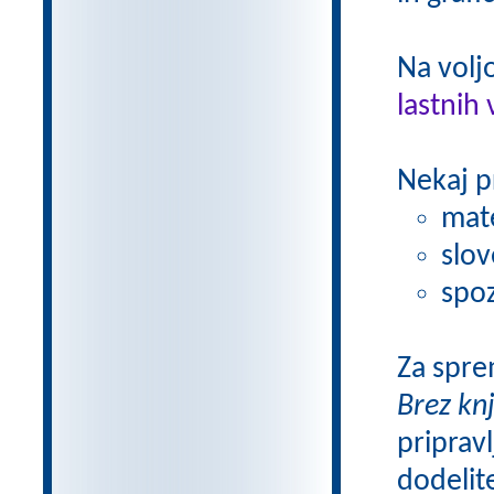
Na volj
lastnih 
Nekaj p
mat
slov
spoz
Za spre
Brez kn
pripravl
dodelit