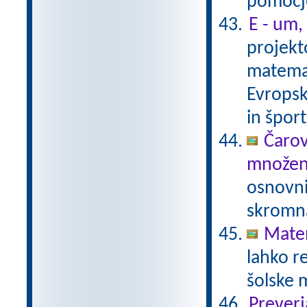
pomočjo
E - um,
projekt
matemat
Evropsk
in špor
Čarov
množen
osnovni
skromna
Matem
lahko r
šolske 
Preverj