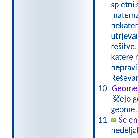
spletni
matemat
nekater
utrjeva
rešitve.
katere n
nepravil
Reševan
Geometr
iščejo 
geometr
Še en
nedelja