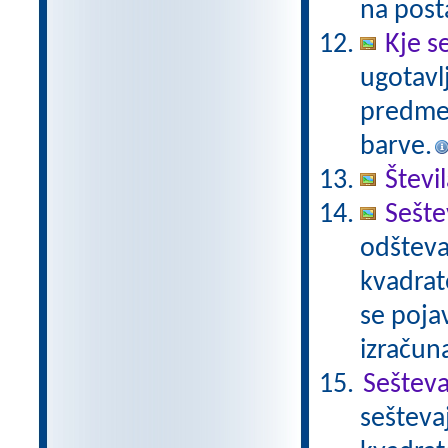
na post
Kje s
ugotavl
predmet
barve.
Števi
Sešte
odšteva
kvadrat
se pojav
izračun
Sešteva
sešteva