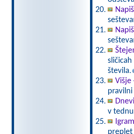
Napiš
sešteva
Napiš
sešteva
Šteje
sličica
števila.
Višje 
pravilni
Dnevi
v tednu
Igram
preplet