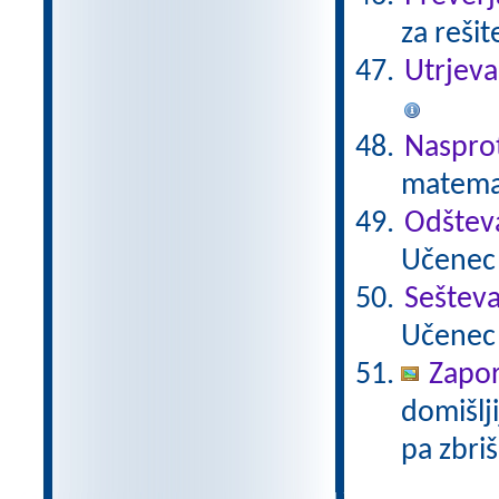
za reši
Utrjev
Nasprot
matema
Odštev
Učenec 
Sešteva
Učenec 
Zapo
domišlji
pa zbriš