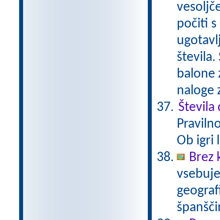
vesoljč
počiti 
ugotavl
števila
balone z
naloge 
Števila
Praviln
Ob igri
Brez 
vsebuje
geograf
španšči