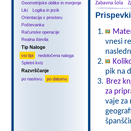
Geometrijske oblike in merjenje
Zabavna šola
Z
Liki
Logika in jezik
Prispevki
Orientacija v prostoru
Poštevanka
Matem
Računske operacije
Realna števila
vnesi re
Tip Naloge
nasledn
vsi tipi
nedoločena naloga
Kolik
Spletni kviz
pik na 
Razvrščanje
po naslovu
po datumu
Brez kn
za pripr
vaje za
geograf
španšči