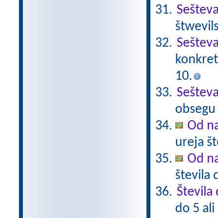
Sešteva
štwevil
Seštev
konkret
10.
Sešteva
obsegu 
Od na
ureja š
Od na
števila
Števila 
do 5 ali