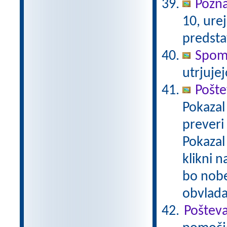
Pozna
10, urej
predsta
Spomi
utrjujej
Pošte
Pokazal
preveri
Pokazal 
klikni 
bo nobe
obvlada
Pošteva