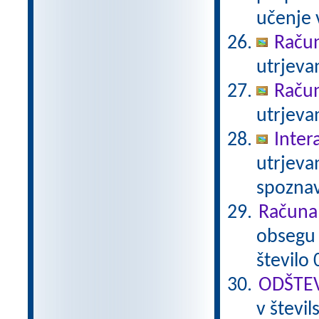
učenje 
Račun
utrjeva
Račun
utrjeva
Inter
utrjeva
spoznav
Računa
obsegu 
število 
ODŠTEV
v števi