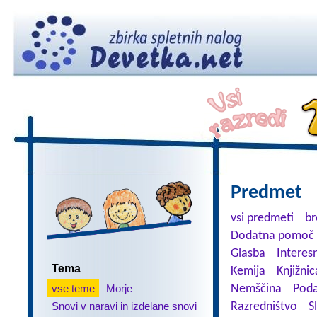
Predmet
vsi predmeti
br
Dodatna pomoč 
Glasba
Interes
Tema
Kemija
Knjižnic
vse teme
Morje
Nemščina
Poda
Snovi v naravi in izdelane snovi
Razredništvo
S