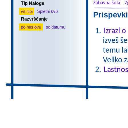
Zabavna šola
Z
Tip Naloge
vsi tipi
Spletni kviz
Prispevki
Razvrščanje
po naslovu
po datumu
Izrazi 
izveš š
temu la
Veliko 
Lastnos