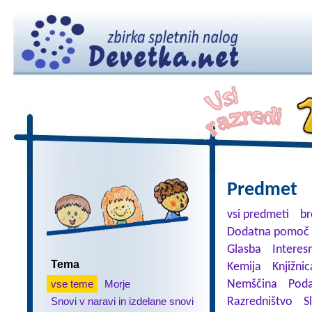
Predmet
vsi predmeti
br
Dodatna pomoč 
Glasba
Interes
Tema
Kemija
Knjižnic
vse teme
Morje
Nemščina
Poda
Snovi v naravi in izdelane snovi
Razredništvo
S