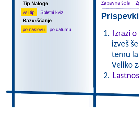
Zabavna šola
Z
Tip Naloge
vsi tipi
Spletni kviz
Prispevki
Razvrščanje
po naslovu
po datumu
Izrazi 
izveš š
temu la
Veliko 
Lastnos