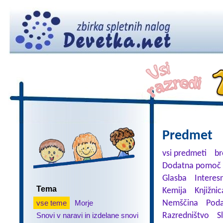
Predmet
vsi predmeti
br
Dodatna pomoč 
Glasba
Interes
Tema
Kemija
Knjižnic
vse teme
Morje
Nemščina
Poda
Snovi v naravi in izdelane snovi
Razredništvo
S