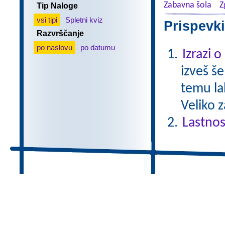
Zabavna šola
Z
Tip Naloge
vsi tipi
Spletni kviz
Prispevki
Razvrščanje
po naslovu
po datumu
Izrazi 
izveš š
temu la
Veliko 
Lastnos