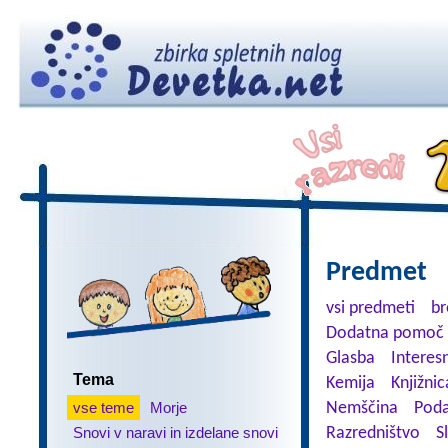
Predmet
vsi predmeti
br
Dodatna pomoč 
Glasba
Interes
Tema
Kemija
Knjižnic
vse teme
Morje
Nemščina
Poda
Snovi v naravi in izdelane snovi
Razredništvo
S