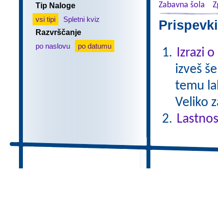
Zabavna šola
Z
Tip Naloge
vsi tipi
Spletni kviz
Prispevki
Razvrščanje
po naslovu
po datumu
Izrazi 
izveš š
temu la
Veliko 
Lastnos