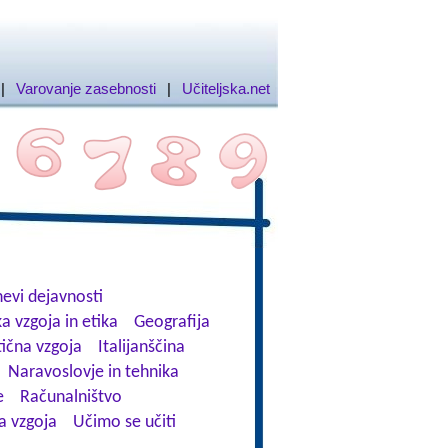
|
Varovanje zasebnosti
|
Učiteljska.net
evi dejavnosti
a vzgoja in etika
Geografija
tična vzgoja
Italijanščina
Naravoslovje in tehnika
e
Računalništvo
a vzgoja
Učimo se učiti