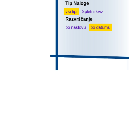
Tip Naloge
vsi tipi
Spletni kviz
Razvrščanje
po naslovu
po datumu