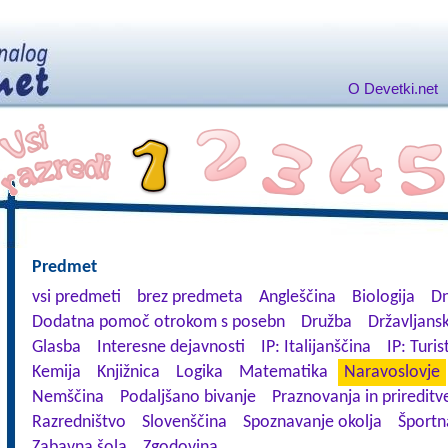
O Devetki.net
Predmet
vsi predmeti
brez predmeta
Angleščina
Biologija
Dn
Dodatna pomoč otrokom s posebn
Družba
Državljansk
Glasba
Interesne dejavnosti
IP: Italijanščina
IP: Turis
Kemija
Knjižnica
Logika
Matematika
Naravoslovje
Nemščina
Podaljšano bivanje
Praznovanja in prireditv
Razredništvo
Slovenščina
Spoznavanje okolja
Športn
Zabavna šola
Zgodovina