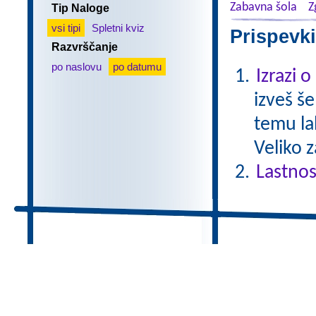
Zabavna šola
Z
Tip Naloge
vsi tipi
Spletni kviz
Prispevki
Razvrščanje
po naslovu
po datumu
Izrazi 
izveš š
temu la
Veliko 
Lastnos