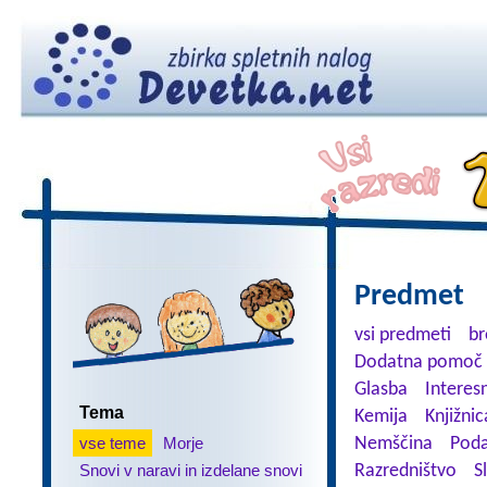
Predmet
vsi predmeti
br
Dodatna pomoč 
Glasba
Interes
Tema
Kemija
Knjižnic
vse teme
Morje
Nemščina
Poda
Snovi v naravi in izdelane snovi
Razredništvo
S