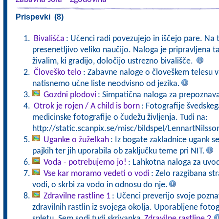
Prispevki (8)
Bivališča
: Učenci radi povezujejo in iščejo pare. Na
presenetljivo veliko naučijo. Naloga je pripravljena
živalim, ki gradijo, določijo ustrezno bivališče.
Človeško telo
: Zabavne naloge o človeškem telesu v 
natisnemo učne liste neodvisno od jezika.
Gozdni plodovi
: Simpatična naloga za prepoznav
Otrok je rojen / A child is born
: Fotografije švedske
medicinske fotografije o čudežu življenja. Tudi na:
http://static.scanpix.se/misc/bildspel/LennartNilsso
Uganke o žuželkah
: Iz bogate zakladnice ugank se
pajkih ter jih uporabila ob zaključku teme pri NIT.
Voda - potrebujemo jo!
: Lahkotna naloga za uvo
Vse kar moramo vedeti o vodi
: Zelo razgibana st
vodi, o skrbi za vodo in odnosu do nje.
Zdravilne rastline 1
: Učenci preverijo svoje pozna
zdravilnih rastlin iz svojega okolja. Uporabljene fot
spletu. Sem sodi tudi skrivanka
Zdravilne rastline 2