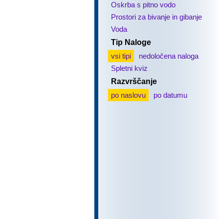
Oskrba s pitno vodo
Prostori za bivanje in gibanje
Voda
Tip Naloge
vsi tipi
nedoločena naloga
Spletni kviz
Razvrščanje
po naslovu
po datumu