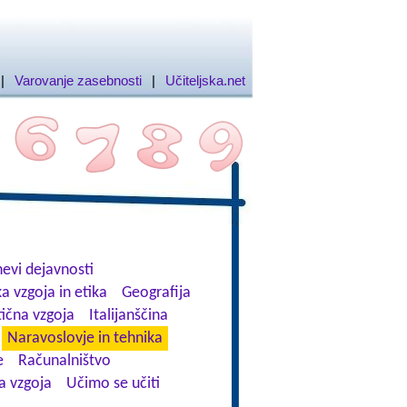
|
Varovanje zasebnosti
|
Učiteljska.net
evi dejavnosti
a vzgoja in etika
Geografija
tična vzgoja
Italijanščina
Naravoslovje in tehnika
e
Računalništvo
a vzgoja
Učimo se učiti