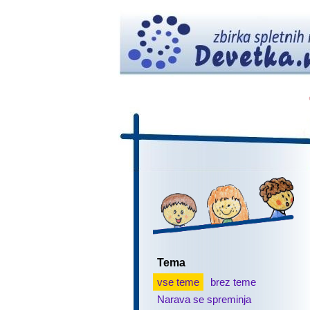
Tema
vse teme
brez teme
Narava se spreminja