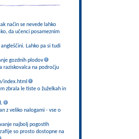
 tak način se nevede lahko
 tako, da učenci posameznim
angleščini. Lahko pa si tudi
anje gozdnih plodov
ga raziskovalca na področju
n/index.html
m zbrala le tiste o žuželkah in
d.
ran z veliko nalogami - vse o
vanje najbolj pogostih
ografije so prosto dostopne na