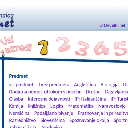
O Devetki.net
Predmet
vsi predmeti
brez predmeta
Angleščina
Biologija
Dn
Dodatna pomoč otrokom s posebn
Družba
Državljansk
Glasba
Interesne dejavnosti
IP: Italijanščina
IP: Turis
Kemija
Knjižnica
Logika
Matematika
Naravoslovje
Nemščina
Podaljšano bivanje
Praznovanja in prireditv
Razredništvo
Slovenščina
Spoznavanje okolja
Športn
Zabavna šola
Zgodovina