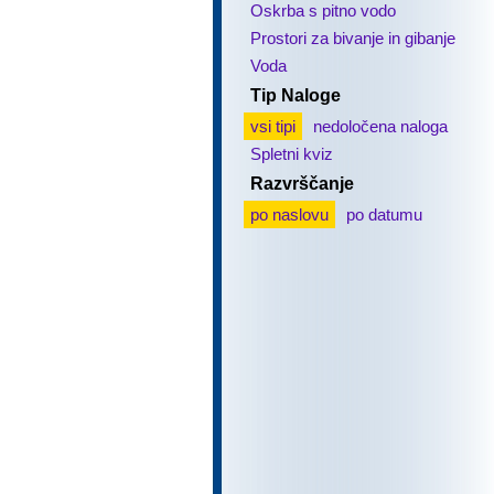
Oskrba s pitno vodo
Prostori za bivanje in gibanje
Voda
Tip Naloge
vsi tipi
nedoločena naloga
Spletni kviz
Razvrščanje
po naslovu
po datumu