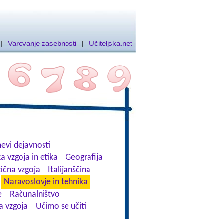
|
Varovanje zasebnosti
|
Učiteljska.net
evi dejavnosti
a vzgoja in etika
Geografija
tična vzgoja
Italijanščina
Naravoslovje in tehnika
e
Računalništvo
a vzgoja
Učimo se učiti