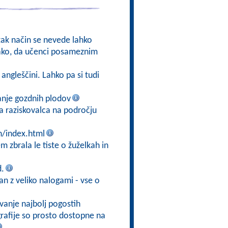
 tak način se nevede lahko
 tako, da učenci posameznim
angleščini. Lahko pa si tudi
anje gozdnih plodov
ga raziskovalca na področju
n/index.html
m zbrala le tiste o žuželkah in
d.
ran z veliko nalogami - vse o
vanje najbolj pogostih
ografije so prosto dostopne na