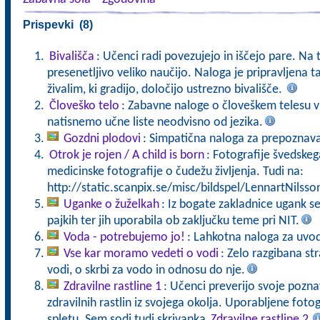
Prispevki (8)
Bivališča
: Učenci radi povezujejo in iščejo pare. Na
presenetljivo veliko naučijo. Naloga je pripravljena
živalim, ki gradijo, določijo ustrezno bivališče.
Človeško telo
: Zabavne naloge o človeškem telesu v 
natisnemo učne liste neodvisno od jezika.
Gozdni plodovi
: Simpatična naloga za prepoznav
Otrok je rojen / A child is born
: Fotografije švedske
medicinske fotografije o čudežu življenja. Tudi na:
http://static.scanpix.se/misc/bildspel/LennartNilsso
Uganke o žuželkah
: Iz bogate zakladnice ugank se
pajkih ter jih uporabila ob zaključku teme pri NIT.
Voda - potrebujemo jo!
: Lahkotna naloga za uvo
Vse kar moramo vedeti o vodi
: Zelo razgibana st
vodi, o skrbi za vodo in odnosu do nje.
Zdravilne rastline 1
: Učenci preverijo svoje pozna
zdravilnih rastlin iz svojega okolja. Uporabljene fot
spletu. Sem sodi tudi skrivanka
Zdravilne rastline 2