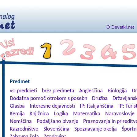
O Devetki.net
Predmet
vsi predmeti
brez predmeta
Angleščina
Biologija
Dn
Dodatna pomoč otrokom s posebn
Družba
Državljansk
Glasba
Interesne dejavnosti
IP: Italijanščina
IP: Turis
Kemija
Knjižnica
Logika
Matematika
Naravoslovje
Nemščina
Podaljšano bivanje
Praznovanja in prireditv
Razredništvo
Slovenščina
Spoznavanje okolja
Športn
Zabavna šola
Zgodovina