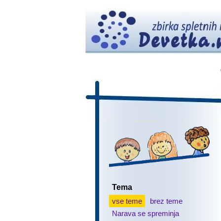
Tema
vse teme
brez teme
Narava se spreminja