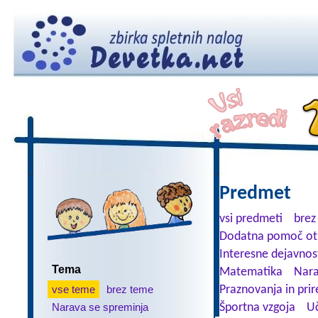
Predmet
vsi predmeti
brez
Dodatna pomoč ot
Interesne dejavnos
Tema
Matematika
Nara
vse teme
brez teme
Praznovanja in prir
Narava se spreminja
Športna vzgoja
Uč