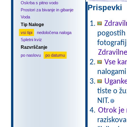
Oskrba s pitno vodo
Prispevki 
Prostori za bivanje in gibanje
Voda
Zdravil
Tip Naloge
pogostih 
vsi tipi
nedoločena naloga
Spletni kviz
fotografi
Razvrščanje
Zdravilne
po naslovu
po datumu
Vse ka
nalogami 
Uganke
tiste o ž
NIT.
Otrok je 
raziskova