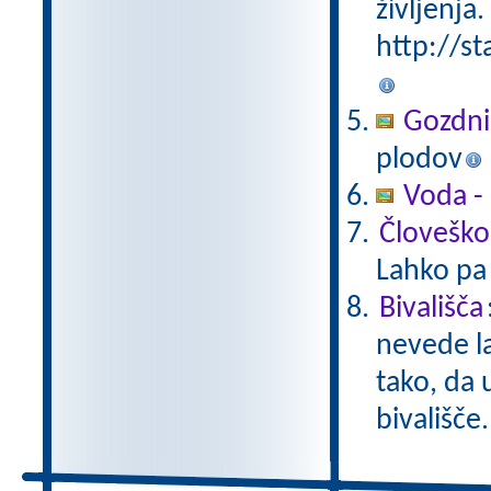
življenja.
http://st
Gozdni
plodov
Voda -
Človeško
Lahko pa 
Bivališča
nevede la
tako, da 
bivališče