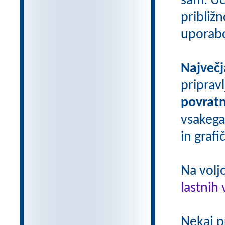
sam. Uči
približn
uporab
Največj
priprav
povratn
vsakega
in grafi
Na volj
lastnih 
Nekaj p