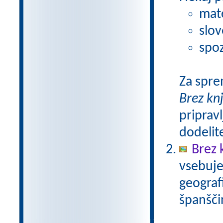
mat
slov
spoz
Za spre
Brez kn
pripravl
dodelit
Brez 
vsebuje
geograf
španšči