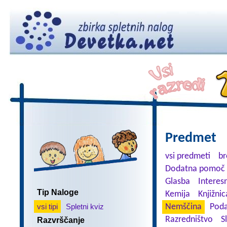
Predmet
vsi predmeti
br
Dodatna pomoč 
Glasba
Interes
Tip Naloge
Kemija
Knjižnic
vsi tipi
Spletni kviz
Nemščina
Poda
Razredništvo
S
Razvrščanje