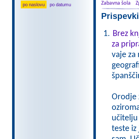
Zabavna šola
Z
po naslovu
po datumu
Prispevki
Brez kn
za pripr
vaje za
geograf
španšči
Orodje 
oziroma
učitelju
teste iz