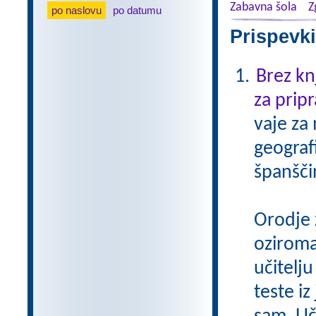
Zabavna šola
Z
po naslovu
po datumu
Prispevki
Brez kn
za pripr
vaje za
geograf
španšči
Orodje 
oziroma
učitelju
teste iz