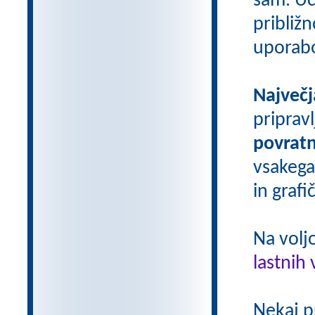
sam. Uči
približn
uporab
Največj
priprav
povratn
vsakega
in grafi
Na volj
lastnih 
Nekaj p