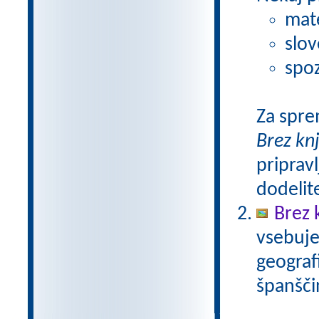
mat
slov
spoz
Za spre
Brez kn
pripravl
dodelit
Brez 
vsebuje
geograf
španšči