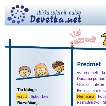
Predmet
vsi predmeti
br
Dodatna pomoč 
Glasba
Interes
Tip Naloge
Kemija
Knjižnic
vsi tipi
Spletni kviz
Nemščina
Poda
Razredništvo
S
Razvrščanje