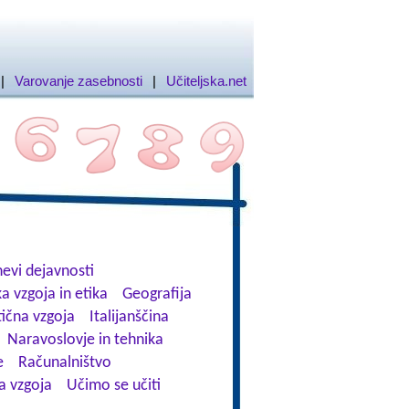
|
Varovanje zasebnosti
|
Učiteljska.net
evi dejavnosti
a vzgoja in etika
Geografija
tična vzgoja
Italijanščina
Naravoslovje in tehnika
e
Računalništvo
a vzgoja
Učimo se učiti