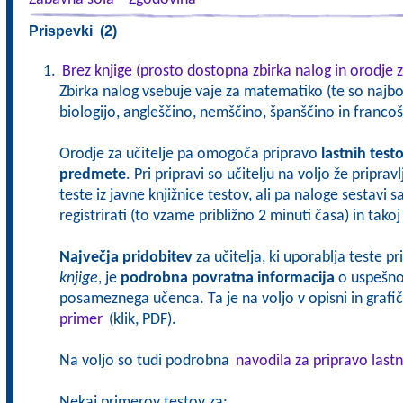
Prispevki (2)
Brez knjige (prosto dostopna zbirka nalog in orodje z
Zbirka nalog vsebuje vaje za matematiko (te so najbol
biologijo, angleščino, nemščino, španščino in francoš
Orodje za učitelje pa omogoča pripravo
lastnih test
predmete
. Pri pripravi so učitelju na voljo že pripra
teste iz javne knjižnice testov, ali pa naloge sestavi 
registrirati (to vzame približno 2 minuti časa) in tak
Največja pridobitev
za učitelja, ki uporablja teste p
knjige
, je
podrobna povratna informacija
o uspešnos
posameznega učenca. Ta je na voljo v opisni in grafičn
primer
(klik, PDF).
Na voljo so tudi podrobna
navodila za pripravo lastn
Nekaj primerov testov za: