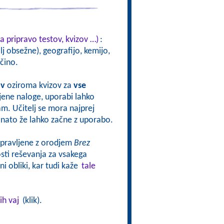
a pripravo testov, kvizov …)
:
j obsežne), geografijo, kemijo,
čino.
ov
oziroma kvizov za
vse
vljene naloge, uporabi lahko
sam. Učitelj se mora najprej
oj nato že lahko začne z uporabo.
ripravljene z orodjem
Brez
ti reševanja za vsakega
i obliki, kar tudi kaže
tale
ih vaj
(klik).