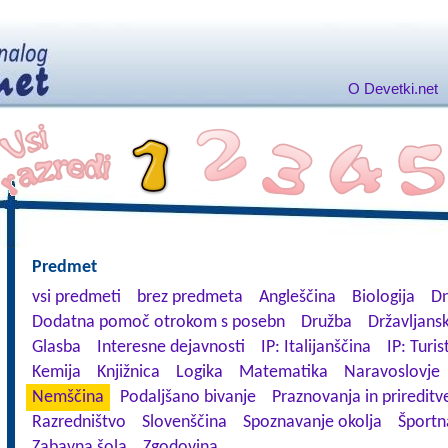
O Devetki.net
Predmet
vsi predmeti
brez predmeta
Angleščina
Biologija
Dn
Dodatna pomoč otrokom s posebn
Družba
Državljansk
Glasba
Interesne dejavnosti
IP: Italijanščina
IP: Turis
Kemija
Knjižnica
Logika
Matematika
Naravoslovje
Nemščina
Podaljšano bivanje
Praznovanja in prireditv
Razredništvo
Slovenščina
Spoznavanje okolja
Športn
Zabavna šola
Zgodovina