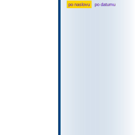
po naslovu
po datumu