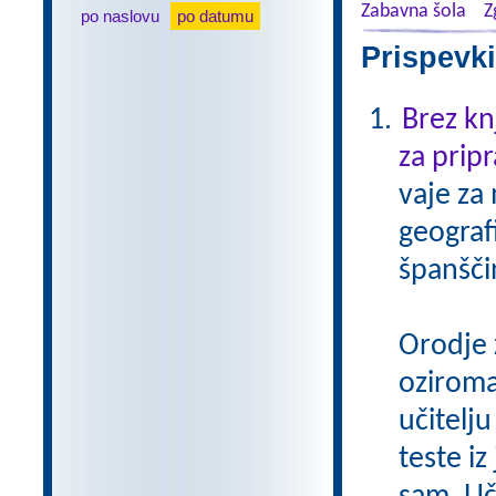
Zabavna šola
Z
po naslovu
po datumu
Prispevki
Brez kn
za pripr
vaje za
geograf
španšči
Orodje 
oziroma
učitelju
teste iz