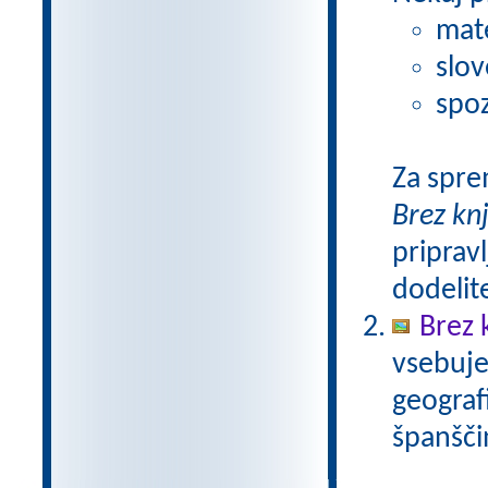
mat
slov
spoz
Za spre
Brez kn
pripravl
dodelit
Brez 
vsebuje
geograf
španšči