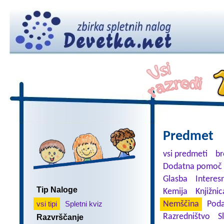
Predmet
vsi predmeti
br
Dodatna pomoč 
Glasba
Interes
Tip Naloge
Kemija
Knjižnic
vsi tipi
Spletni kviz
Nemščina
Poda
Razredništvo
S
Razvrščanje