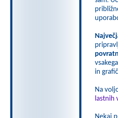
sam. Uči
približn
uporab
Največj
priprav
povratn
vsakega
in grafi
Na volj
lastnih 
Nekaj p