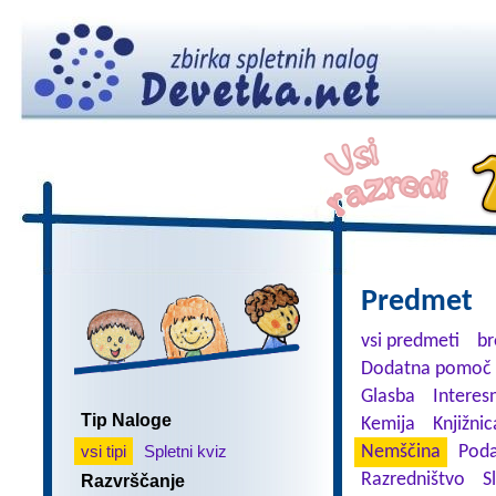
Predmet
vsi predmeti
br
Dodatna pomoč 
Glasba
Interes
Tip Naloge
Kemija
Knjižnic
vsi tipi
Spletni kviz
Nemščina
Poda
Razredništvo
S
Razvrščanje