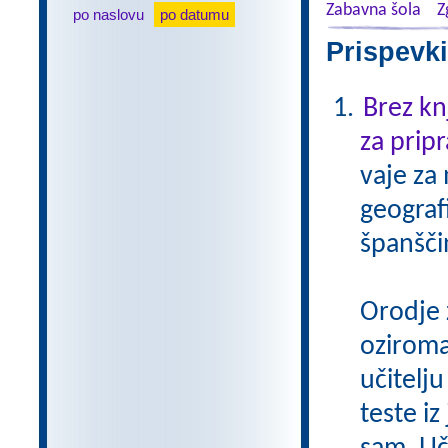
Zabavna šola
Z
po naslovu
po datumu
Prispevki
Brez kn
za pripr
vaje za
geograf
španšči
Orodje 
oziroma
učitelju
teste iz