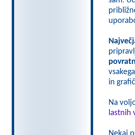
sam. Uči
približn
uporab
Največj
priprav
povratn
vsakega
in grafi
Na volj
lastnih 
Nekaj p