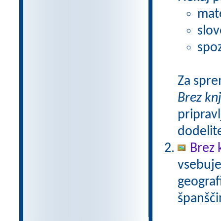
mat
slov
spoz
Za spre
Brez kn
pripravl
dodelit
Brez 
vsebuje
geograf
španšči