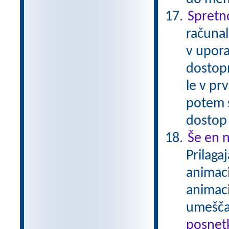
Spretn
računal
v upora
dostop
le v pr
potem 
dostop
Še en n
Prilaga
animaci
animaci
umešča
posnetk