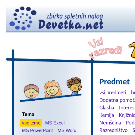
Predmet
vsi predmeti
b
Dodatna pomoč
Glasba
Interes
Tema
Kemija
Knjižni
vse teme
MS Excel
Nemščina
Pod
MS PowerPoint
MS Word
Razredništvo
S