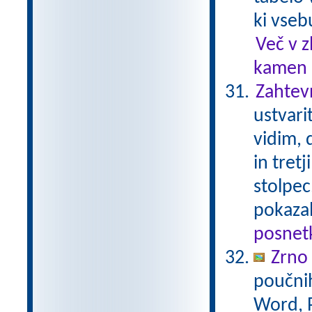
ki vseb
Več v 
kamen .
Zahtev
ustvari
vidim, d
in tret
stolpec
pokaza
posnetk
Zrno
poučnih
Word, P