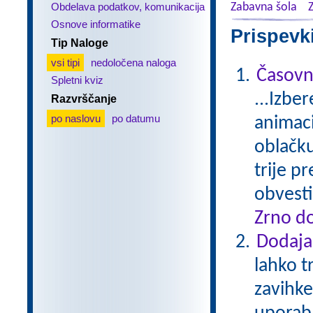
Obdelava podatkov, komunikacija
Zabavna šola
Osnove informatike
Prispevk
Tip Naloge
vsi tipi
nedoločena naloga
Časovn
Spletni kviz
...Izbe
Razvrščanje
po naslovu
po datumu
animaci
oblačku
trije p
obvesti
Zrno do
Dodaja
lahko t
zavihke