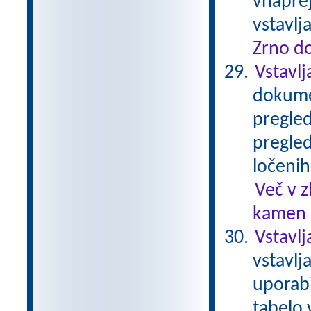
vnaprej
vstavl
Zrno do
Vstavlj
dokumen
pregled
pregled
ločenih
Več v 
kamen .
Vstavlj
vstavlj
uporabi
tabelo 