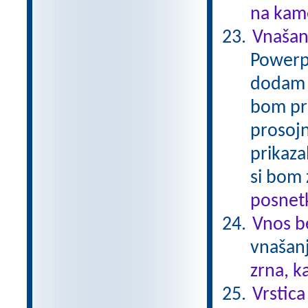
na kame
Vnašan
Powerpo
dodam p
bom pri
prosoj
prikaza
si bom 
posnetk
Vnos b
vnašanj
zrna, k
Vrstica