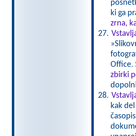
posnetk
ki ga p
zrna, k
Vstavl
»Slikov
fotogra
Office.
zbirki 
dopolni
Vstavlj
kak del
časopis
dokumen