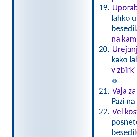
Uporab
lahko u
besedil
na kame
Urejanj
kako la
v zbirk
Vaja za
Pazi na 
Velikos
posnete
besedi