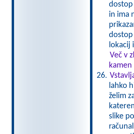
dostop 
in ima 
prikaza
dostop
lokacij
Več v 
kamen .
Vstavlj
lahko h
želim z
katere
slike p
računal