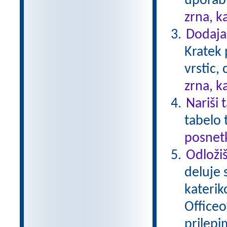
uporabl
zrna, k
Dodajan
Kratek 
vrstic,
zrna, k
Nariši 
tabelo 
posnetk
Odložiš
deluje 
katerik
Officeo
prilepi