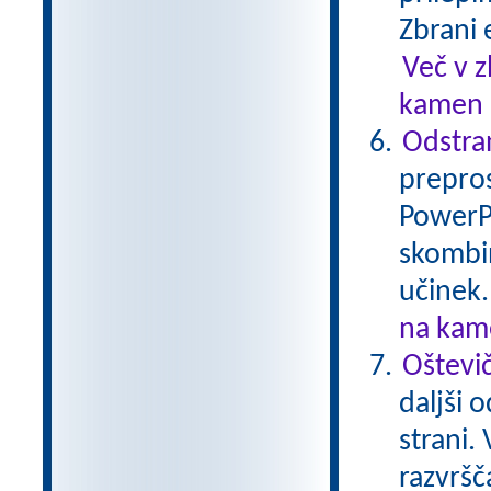
Zbrani 
Več v 
kamen .
Odstran
prepros
PowerPo
skombin
učinek
na kame
Oštevi
daljši 
strani.
razvršč