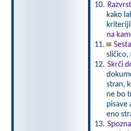
Razvrst
kako la
kriterij
na kame
Sesta
sličico
Skrči 
dokume
stran, 
ne bo t
pisave 
eno str
Spozna