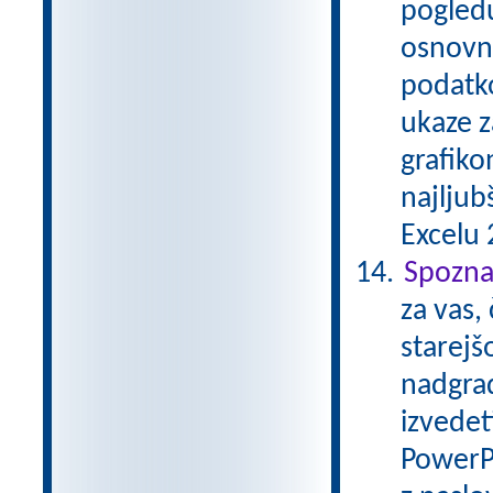
pogledu
osnovna
podatko
ukaze z
grafiko
najljub
Excelu 2
Spozna
za vas,
starejš
nadgrad
izvedet
PowerP