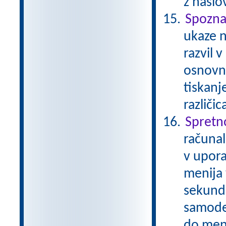
z nasl
Spozna
ukaze n
razvil 
osnovna
tiskanj
različi
Spretn
računal
v upora
menija 
sekund
samode
do meni