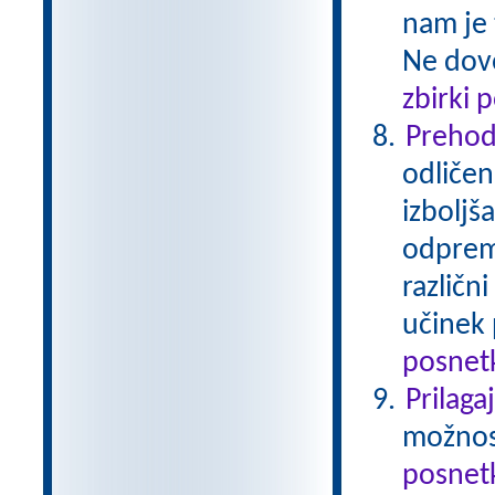
nam je 
Ne dovo
zbirki 
Prehod
odličen
izboljš
odprem 
različn
učinek 
posnetk
Prilaga
možnost
posnetk