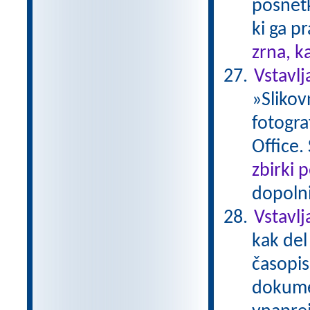
posnetk
ki ga p
zrna, k
Vstavl
»Slikov
fotogra
Office.
zbirki 
dopolni
Vstavlj
kak del
časopis
dokumen