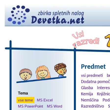
Predmet
vsi predmeti
b
Dodatna pomoč
Glasba
Interes
Tema
Kemija
Knjižni
vse teme
MS Excel
Nemščina
Pod
MS PowerPoint
MS Word
Razredništvo
S