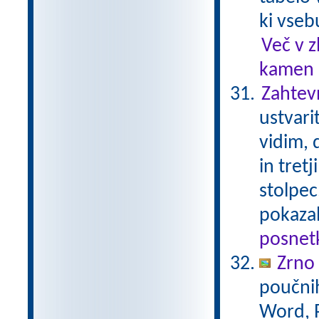
ki vseb
Več v 
kamen .
Zahtev
ustvari
vidim, d
in tret
stolpec
pokaza
posnetk
Zrno
poučnih
Word, P