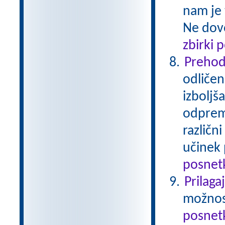
nam je 
Ne dovo
zbirki 
Prehod
odličen
izboljš
odprem 
različn
učinek 
posnetk
Prilaga
možnost
posnetk