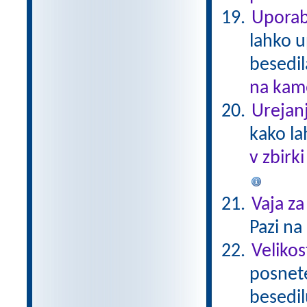
Uporab
lahko u
besedil
na kame
Urejanj
kako la
v zbirk
Vaja za
Pazi na 
Velikos
posnete
besedi