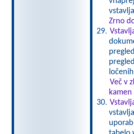
vnaprej
vstavl
Zrno do
Vstavlj
dokumen
pregled
pregled
ločenih
Več v 
kamen .
Vstavlj
vstavlj
uporabi
tabelo 