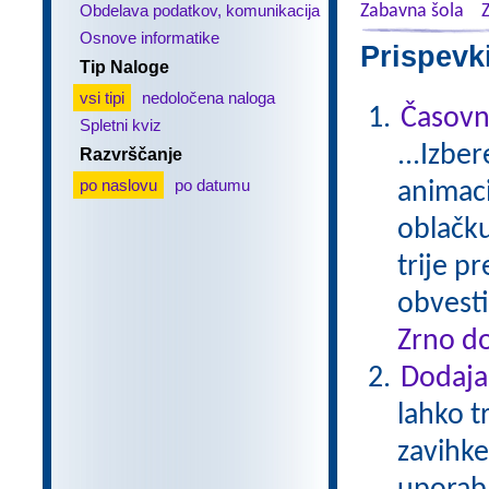
Obdelava podatkov, komunikacija
Zabavna šola
Osnove informatike
Prispevk
Tip Naloge
vsi tipi
nedoločena naloga
Časovn
Spletni kviz
...Izbe
Razvrščanje
po naslovu
po datumu
animaci
oblačku
trije p
obvesti
Zrno do
Dodaja
lahko t
zavihke