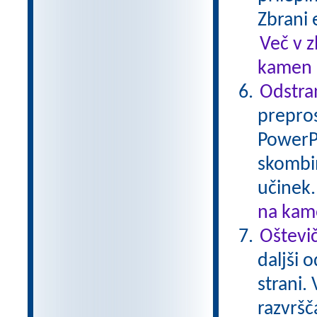
Zbrani 
Več v 
kamen .
Odstran
prepros
PowerPo
skombin
učinek
na kame
Oštevi
daljši 
strani.
razvršč