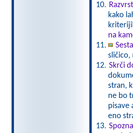
Razvrst
kako la
kriterij
na kame
Sesta
sličico
Skrči 
dokume
stran, 
ne bo t
pisave 
eno str
Spozna