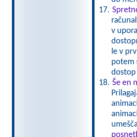
Spretn
računal
v upora
dostop
le v pr
potem 
dostop
Še en n
Prilaga
animaci
animaci
umešča
posnetk