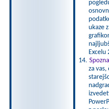
pogledu
osnovna
podatko
ukaze z
grafiko
najljub
Excelu 2
Spozna
za vas,
starejš
nadgrad
izvedet
PowerP