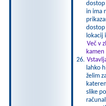
dostop 
in ima 
prikaza
dostop
lokacij
Več v 
kamen .
Vstavlj
lahko h
želim z
katere
slike p
računal