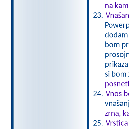
na kame
Vnašan
Powerpo
dodam p
bom pri
prosoj
prikaza
si bom 
posnetk
Vnos b
vnašanj
zrna, k
Vrstica