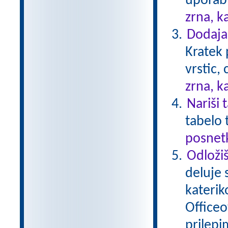
uporabl
zrna, k
Dodajan
Kratek 
vrstic,
zrna, k
Nariši 
tabelo 
posnetk
Odložiš
deluje 
katerik
Officeo
prilepi