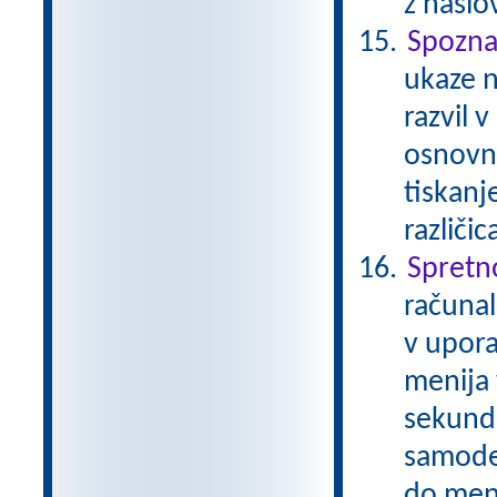
z nasl
Spozna
ukaze n
razvil 
osnovna
tiskanj
različi
Spretn
računal
v upora
menija 
sekund
samode
do meni