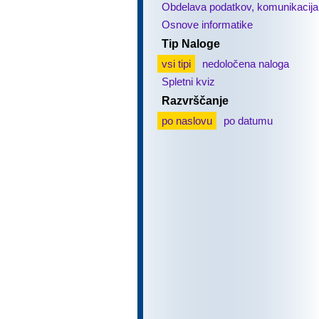
Obdelava podatkov, komunikacija
Osnove informatike
Tip Naloge
vsi tipi
nedoločena naloga
Spletni kviz
Razvrščanje
po naslovu
po datumu