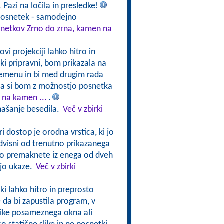
. Pazi na ločila in presledke!
 posnetek - samodejno
osnetkov Zrno do zrna, kamen na
vi projekciji lahko hitro in
i pripravni, bom prikazala na
remenu in bi med drugim rada
la si bom z možnostjo posnetka
 na kamen ...
.
našanje besedila.
Več v zbirki
ri dostop je orodna vrstica, ki jo
odvisni od trenutno prikazanega
hko premaknete iz enega od dveh
ajo ukaze.
Več v zbirki
ki lahko hitro in preprosto
 da bi zapustila program, v
like posameznega okna ali