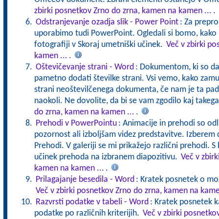
zbirki posnetkov Zrno do zrna, kamen na kamen ...
.
Odstranjevanje ozadja slik - Power Point
: Za prepro
uporabimo tudi PowerPoint. Ogledali si bomo, kako 
fotografiji v Skoraj umetniški učinek.
Več v zbirki p
kamen ...
.
Oštevičevanje strani - Word
: Dokumentom, ki so dalj
pametno dodati številke strani. Vsi vemo, kako zam
strani neoštevilčenega dokumenta, če nam je ta padel
naokoli. Ne dovolite, da bi se vam zgodilo kaj takeg
do zrna, kamen na kamen ...
.
Prehodi v PowerPointu
: Animacije in prehodi so od
pozornost ali izboljšam videz predstavitve. Izberem 
Prehodi. V galeriji se mi prikažejo različni prehodi. S
učinek prehoda na izbranem diapozitivu.
Več v zbir
kamen na kamen ...
.
Prilagajanje besedila - Word
: Kratek posnetek o mož
Več v zbirki posnetkov Zrno do zrna, kamen na kame
Razvrsti podatke v tabeli - Word
: Kratek posnetek 
podatke po različnih kriterijih.
Več v zbirki posnetko