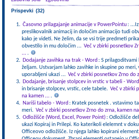
Prispevki (32)
Časovno prilagajanje animacije v PowerPointu
: ...
preslikovalnik animacij in določim animacijo tudi obv
kako je videti. Ne želim, da se vsi trije predmeti prik
obvestilo in mu določim ...
Več v zbirki posnetkov 
...
.
Dodajanje zavihka na trak - Word
: S prilagoditvami
željam. Ustvarjam lahko zavihke in skupine po meri, 
uporabljeni ukazi ...
Več v zbirki posnetkov Zrno do 
Dodajanje, brisanje stolpcev in vrstic v tabeli - Word
in brisanje stolpcev, vrstic, cele tabele.
Več v zbirki
na kamen ...
.
Nariši tabelo - Word
: Kratek posnetek . vstavimo t
meri.
Več v zbirki posnetkov Zrno do zrna, kamen na
Odložišče (Word, Excel, Power Point)
: Odložišče de
ukazi Kopiraj in Prilepi. Ko katerikoli elelemnt v do
Officeovo odložišče. Iz njega lahko kopirani element p
Officeov dokument. Zbrani elementi ostanejo v Offi