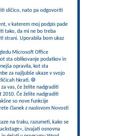
ti sličico, nato pa odgovoriti
t, v katerem moj podpis pade
ti tako, da mi ne bo treba
iriti strani. Uporabila bom ukaz
pogledu Microsoft Office
ot sta oblikovanje podatkov in
nejša opravila, kot sta
mbe za najljubše ukaze v svojo
ličicah hkrati.
 za vas, če želite nadgraditi
 2010. Če želite nadgraditi
kakšne so nove funkcije
ete članek z naslovom Novosti
e ukaze na traku, razumeti, kako se
Backstage«, izvajati osnovna