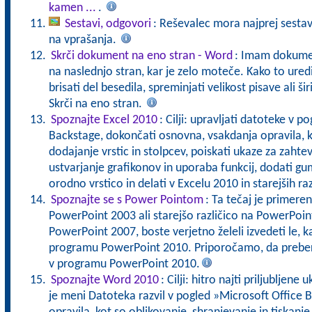
kamen ...
.
Sestavi, odgovori
: Reševalec mora najprej sestavi
na vprašanja.
Skrči dokument na eno stran - Word
: Imam dokumen
na naslednjo stran, kar je zelo moteče. Kako to uredi
brisati del besedila, spreminjati velikost pisave ali š
Skrči na eno stran.
Spoznajte Excel 2010
: Cilji: upravljati datoteke v 
Backstage, dokončati osnovna, vsakdanja opravila, k
dodajanje vrstic in stolpcev, poiskati ukaze za zahtev
ustvarjanje grafikonov in uporaba funkcij, dodati gu
orodno vrstico in delati v Excelu 2010 in starejših raz
Spoznajte se s Power Pointom
: Ta tečaj je primeren
PowerPoint 2003 ali starejšo različico na PowerPoint
PowerPoint 2007, boste verjetno želeli izvedeti le, 
programu PowerPoint 2010. Priporočamo, da preber
v programu PowerPoint 2010.
Spoznajte Word 2010
: Cilji: hitro najti priljubljen
je meni Datoteka razvil v pogled »Microsoft Office 