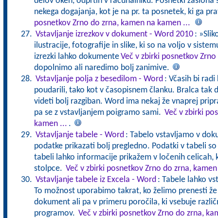
delov oken, odprtih v računalniku. Posnetki zaslona s
nekega dogajanja, kot je na pr. ta posnetek, ki ga pr
posnetkov Zrno do zrna, kamen na kamen ...
Vstavljanje izrezkov v dokument - Word 2010
: »Slik
ilustracije, fotografije in slike, ki so na voljo v sist
izrezki lahko dokumente
Več v zbirki posnetkov Zrno
dopolnimo ali naredimo bolj zanimive.
Vstavljanje polja z besedilom - Word
: Včasih bi rad
poudarili, tako kot v časopisnem članku. Bralca tak
videti bolj razgiban. Word ima nekaj že vnaprej pripr
pa se z vstavljanjem poigramo sami.
Več v zbirki p
kamen ...
.
Vstavljanje tabele - Word
: Tabelo vstavljamo v dok
podatke prikazati bolj pregledno. Podatki v tabeli so 
tabeli lahko informacije prikažem v ločenih celicah, k
stolpce.
Več v zbirki posnetkov Zrno do zrna, kamen
Vstavljanje tabele iz Excela - Word
: Tabele lahko vs
To možnost uporabimo takrat, ko želimo prenesti ž
dokument ali pa v primeru poročila, ki vsebuje različ
programov.
Več v zbirki posnetkov Zrno do zrna, ka