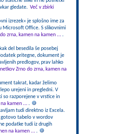
o statične slike in ne posnetki
avkar gledate.
Več v zbirki
ovni izrezek« je splošno ime za
emu Microsoft Office. S slikovnimi
 do zrna, kamen na kamen ...
.
i kak del besedila še posebej
 dodatek pritegne, dokument je
avljenih predlogov, prav lahko
osnetkov Zrno do zrna, kamen na
ument takrat, kadar želimo
lepo urejeni in pregledni. V
i so razporejene v vrstice in
 na kamen ...
.
tavljam tudi direktno iz Excela.
e gotovo tabelo v wordov
ne podatke tudi iz drugih
men na kamen ...
.