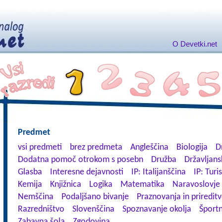
O Devetki.net
Predmet
vsi predmeti
brez predmeta
Angleščina
Biologija
D
Dodatna pomoč otrokom s posebn
Družba
Državljans
Glasba
Interesne dejavnosti
IP: Italijanščina
IP: Turi
Kemija
Knjižnica
Logika
Matematika
Naravoslovje
Nemščina
Podaljšano bivanje
Praznovanja in priredit
Razredništvo
Slovenščina
Spoznavanje okolja
Športn
Zabavna šola
Zgodovina