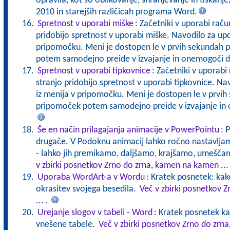
opravila, kot so oblikovanje, shranjevanje in tiskanj
2010 in starejših različicah programa Word.
Spretnost v uporabi miške
: Začetniki v uporabi raču
pridobijo spretnost v uporabi miške. Navodilo za up
pripomočku. Meni je dostopen le v prvih sekundah 
potem samodejno preide v izvajanje in onemogoči d
Spretnost v uporabi tipkovnice
: Začetniki v uporabi 
stranjo pridobijo spretnost v uporabi tipkovnice. N
iz menija v pripomočku. Meni je dostopen le v prvih
pripomoček potem samodejno preide v izvajanje in
Še en način prilagajanja animacije v PowerPointu
: 
drugače. V Podoknu animacij lahko ročno nastavljam
- lahko jih premikamo, daljšamo, krajšamo, umešča
v zbirki posnetkov Zrno do zrna, kamen na kamen ...
Uporaba WordArt-a v Wordu
: Kratek posnetek: ka
okrasitev svojega besedila.
Več v zbirki posnetkov 
...
.
Urejanje slogov v tabeli - Word
: Kratek posnetek ka
vnešene tabele.
Več v zbirki posnetkov Zrno do zrn