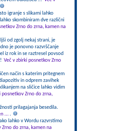
sto igranje s slikami lahko
lahko skombiniram dve različni
osnetkov Zrno do zrna, kamen na
ši od zgolj nekaj strani, je
udno je ponovno razvrščanje
 iz rok in se raztresel povsod
a!
Več v zbirki posnetkov Zrno
ličen način s katerim pritegnem
diapozitiv in odprem zavihek
 klikanjem na sličice lahko vidim
ki posnetkov Zrno do zrna,
nosti prilagajanja besedila.
n ...
.
kako lahko v Wordu razvrstimo
v Zrno do zrna, kamen na