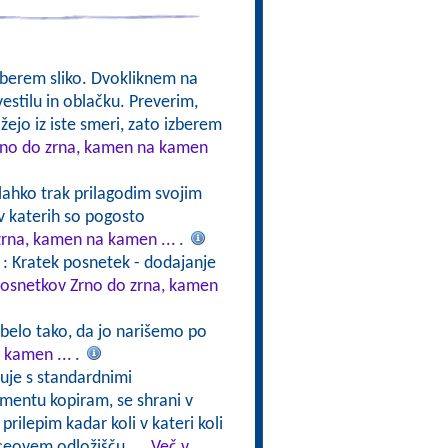
Izberem sliko. Dvokliknem na
estilu in oblačku. Preverim,
ažejo iz iste smeri, zato izberem
Zrno do zrna, kamen na kamen
 lahko trak prilagodim svojim
v katerih so pogosto
zrna, kamen na kamen ...
.
: Kratek posnetek - dodajanje
 posnetkov Zrno do zrna, kamen
abelo tako, da jo narišemo po
 kamen ...
.
luje s standardnimi
kumentu kopiram, se shrani v
rilepim kadar koli v kateri koli
ceovem odložišču ...
Več v