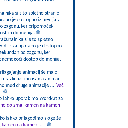
e, in delati v programu Word
nalnika si s to spletno stranjo
orabo je dostopno iz menija v
po zagonu, ker pripomoček
ostop do menija.
računalnika si s to spletno
avodilo za uporabo je dostopno
 sekundah po zagonu, ker
 onemogoči dostop do menija.
Prilagajanje animacij še malo
o različna obnašanja animacij
mo med druge animacije ...
Več
.
ko lahko uporabimo WordArt za
Zrno do zrna, kamen na kamen
ko lahko prilagodimo sloge že
a, kamen na kamen ...
.