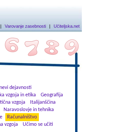
|
Varovanje zasebnosti
|
Učiteljska.net
nevi dejavnosti
ka vzgoja in etika
Geografija
stična vzgoja
Italijanščina
Naravoslovje in tehnika
ve
Računalništvo
a vzgoja
Učimo se učiti