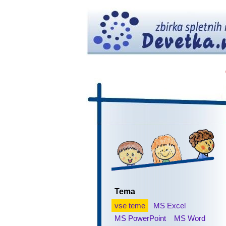
Tema
vse teme
MS Excel
MS PowerPoint
MS Word