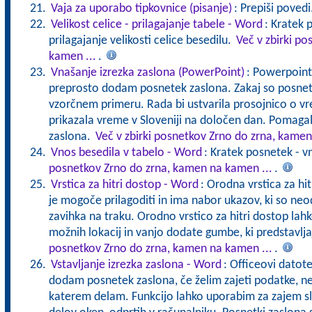
Vaja za uporabo tipkovnice (pisanje)
: Prepiši povedi
Velikost celice - prilagajanje tabele - Word
: Kratek
prilagajanje velikosti celice besedilu.
Več v zbirki p
kamen ...
.
Vnašanje izrezka zaslona (PowerPoint)
: Powerpointo
preprosto dodam posnetek zaslona. Zakaj so posnetk
vzorčnem primeru. Rada bi ustvarila prosojnico o v
prikazala vreme v Sloveniji na določen dan. Pomaga
zaslona.
Več v zbirki posnetkov Zrno do zrna, kamen
Vnos besedila v tabelo - Word
: Kratek posnetek - v
posnetkov Zrno do zrna, kamen na kamen ...
.
Vrstica za hitri dostop - Word
: Orodna vrstica za hit
je mogoče prilagoditi in ima nabor ukazov, ki so ne
zavihka na traku. Orodno vrstico za hitri dostop la
možnih lokacij in vanjo dodate gumbe, ki predstavlj
posnetkov Zrno do zrna, kamen na kamen ...
.
Vstavljanje izrezka zaslona - Word
: Officeovi datote
dodam posnetek zaslona, če želim zajeti podatke, ne
katerem delam. Funkcijo lahko uporabim za zajem s