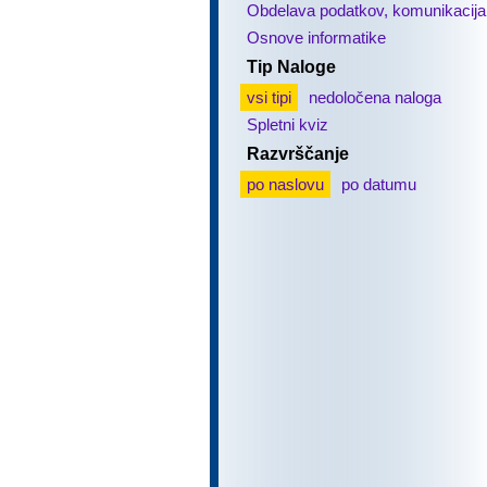
Obdelava podatkov, komunikacija
Osnove informatike
Tip Naloge
vsi tipi
nedoločena naloga
Spletni kviz
Razvrščanje
po naslovu
po datumu