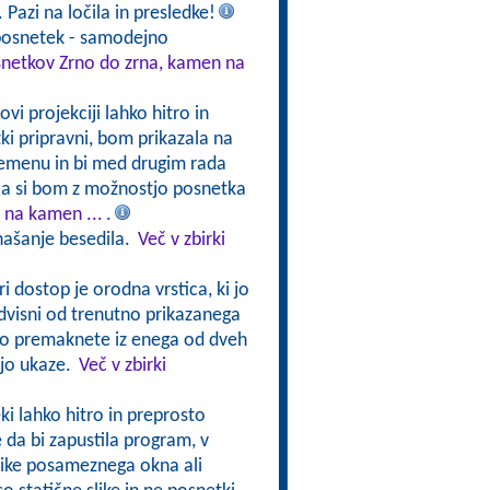
. Pazi na ločila in presledke!
 posnetek - samodejno
osnetkov Zrno do zrna, kamen na
vi projekciji lahko hitro in
i pripravni, bom prikazala na
remenu in bi med drugim rada
la si bom z možnostjo posnetka
 na kamen ...
.
našanje besedila.
Več v zbirki
ri dostop je orodna vrstica, ki jo
odvisni od trenutno prikazanega
hko premaknete iz enega od dveh
ajo ukaze.
Več v zbirki
ki lahko hitro in preprosto
 da bi zapustila program, v
like posameznega okna ali