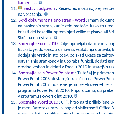
kamen ...
.
Sestavi, odgovori
: Reševalec mora najprej sestavi
na vprašanja.
Skrči dokument na eno stran - Word
: Imam dokumen
na naslednjo stran, kar je zelo moteče. Kako to uredi
brisati del besedila, spreminjati velikost pisave ali š
Skrči na eno stran.
Spoznajte Excel 2010
: Cilji: upravljati datoteke v 
Backstage, dokončati osnovna, vsakdanja opravila, k
dodajanje vrstic in stolpcev, poiskati ukaze za zahtev
ustvarjanje grafikonov in uporaba funkcij, dodati gu
orodno vrstico in delati v Excelu 2010 in starejših raz
Spoznajte se s Power Pointom
: Ta tečaj je primeren
PowerPoint 2003 ali starejšo različico na PowerPoint
PowerPoint 2007, boste verjetno želeli izvedeti le, 
programu PowerPoint 2010. Priporočamo, da preber
v programu PowerPoint 2010.
Spoznajte Word 2010
: Cilji: hitro najti priljubljen
je meni Datoteka razvil v pogled »Microsoft Office 