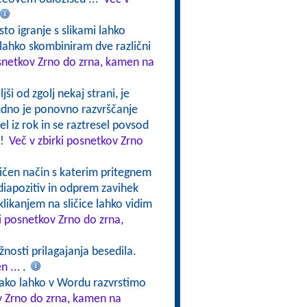
sto igranje s slikami lahko
lahko skombiniram dve različni
osnetkov Zrno do zrna, kamen na
ši od zgolj nekaj strani, je
udno je ponovno razvrščanje
 iz rok in se raztresel povsod
a!
Več v zbirki posnetkov Zrno
ličen način s katerim pritegnem
diapozitiv in odprem zavihek
 klikanjem na sličice lahko vidim
ki posnetkov Zrno do zrna,
nosti prilagajanja besedila.
n ...
.
kako lahko v Wordu razvrstimo
v Zrno do zrna, kamen na