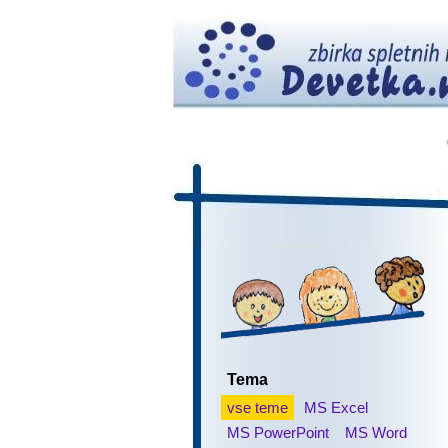
Tema
vse teme
MS Excel
MS PowerPoint
MS Word