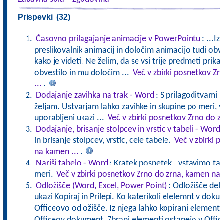
Prispevki (32)
Časovno prilagajanje animacije v PowerPointu
: ...
preslikovalnik animacij in določim animacijo tudi obv
kako je videti. Ne želim, da se vsi trije predmeti prik
obvestilo in mu določim ...
Več v zbirki posnetkov 
...
.
Dodajanje zavihka na trak - Word
: S prilagoditvami
željam. Ustvarjam lahko zavihke in skupine po meri, 
uporabljeni ukazi ...
Več v zbirki posnetkov Zrno do 
Dodajanje, brisanje stolpcev in vrstic v tabeli - Word
in brisanje stolpcev, vrstic, cele tabele.
Več v zbirki
na kamen ...
.
Nariši tabelo - Word
: Kratek posnetek . vstavimo t
meri.
Več v zbirki posnetkov Zrno do zrna, kamen na
Odložišče (Word, Excel, Power Point)
: Odložišče de
ukazi Kopiraj in Prilepi. Ko katerikoli elelemnt v do
Officeovo odložišče. Iz njega lahko kopirani element p
Officeov dokument. Zbrani elementi ostanejo v Offi