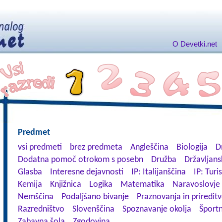
O Devetki.net
Predmet
vsi predmeti
brez predmeta
Angleščina
Biologija
D
Dodatna pomoč otrokom s posebn
Družba
Državljans
Glasba
Interesne dejavnosti
IP: Italijanščina
IP: Turi
Kemija
Knjižnica
Logika
Matematika
Naravoslovje
Nemščina
Podaljšano bivanje
Praznovanja in priredit
Razredništvo
Slovenščina
Spoznavanje okolja
Športn
Zabavna šola
Zgodovina