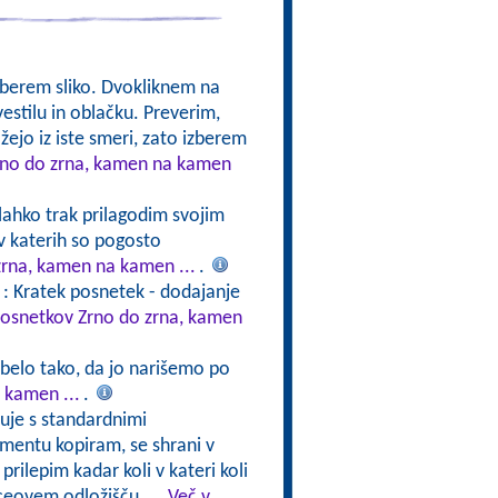
Izberem sliko. Dvokliknem na
estilu in oblačku. Preverim,
ažejo iz iste smeri, zato izberem
Zrno do zrna, kamen na kamen
 lahko trak prilagodim svojim
v katerih so pogosto
zrna, kamen na kamen ...
.
: Kratek posnetek - dodajanje
 posnetkov Zrno do zrna, kamen
abelo tako, da jo narišemo po
 kamen ...
.
luje s standardnimi
kumentu kopiram, se shrani v
rilepim kadar koli v kateri koli
ceovem odložišču ...
Več v