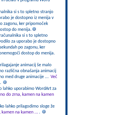
e, in delati v programu Word
nalnika si s to spletno stranjo
orabo je dostopno iz menija v
po zagonu, ker pripomoček
ostop do menija.
računalnika si s to spletno
avodilo za uporabo je dostopno
 sekundah po zagonu, ker
 onemogoči dostop do menija.
Prilagajanje animacij še malo
o različna obnašanja animacij
mo med druge animacije ...
Več
.
ko lahko uporabimo WordArt za
Zrno do zrna, kamen na kamen
ko lahko prilagodimo sloge že
a, kamen na kamen ...
.