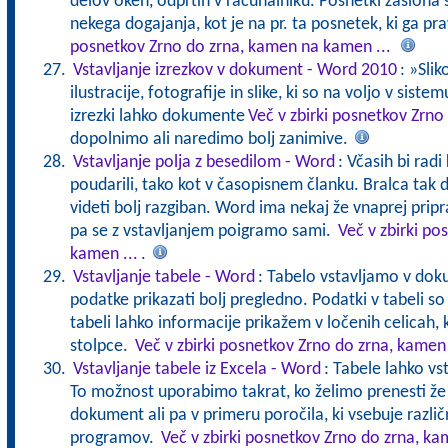
delov oken, odprtih v računalniku. Posnetki zaslona s
nekega dogajanja, kot je na pr. ta posnetek, ki ga pr
posnetkov Zrno do zrna, kamen na kamen ...
Vstavljanje izrezkov v dokument - Word 2010
: »Slik
ilustracije, fotografije in slike, ki so na voljo v sist
izrezki lahko dokumente
Več v zbirki posnetkov Zrno
dopolnimo ali naredimo bolj zanimive.
Vstavljanje polja z besedilom - Word
: Včasih bi rad
poudarili, tako kot v časopisnem članku. Bralca tak
videti bolj razgiban. Word ima nekaj že vnaprej pripr
pa se z vstavljanjem poigramo sami.
Več v zbirki p
kamen ...
.
Vstavljanje tabele - Word
: Tabelo vstavljamo v dok
podatke prikazati bolj pregledno. Podatki v tabeli so 
tabeli lahko informacije prikažem v ločenih celicah, k
stolpce.
Več v zbirki posnetkov Zrno do zrna, kamen
Vstavljanje tabele iz Excela - Word
: Tabele lahko vs
To možnost uporabimo takrat, ko želimo prenesti ž
dokument ali pa v primeru poročila, ki vsebuje različ
programov.
Več v zbirki posnetkov Zrno do zrna, ka