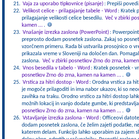
Vaja za uporabo tipkovnice (pisanje)
: Prepiši povedi
Velikost celice - prilagajanje tabele - Word
: Kratek
prilagajanje velikosti celice besedilu.
Več v zbirki p
kamen ...
.
Vnašanje izrezka zaslona (PowerPoint)
: Powerpointo
preprosto dodam posnetek zaslona. Zakaj so posnetk
vzorčnem primeru. Rada bi ustvarila prosojnico o v
prikazala vreme v Sloveniji na določen dan. Pomaga
zaslona.
Več v zbirki posnetkov Zrno do zrna, kamen
Vnos besedila v tabelo - Word
: Kratek posnetek - v
posnetkov Zrno do zrna, kamen na kamen ...
.
Vrstica za hitri dostop - Word
: Orodna vrstica za hit
je mogoče prilagoditi in ima nabor ukazov, ki so ne
zavihka na traku. Orodno vrstico za hitri dostop la
možnih lokacij in vanjo dodate gumbe, ki predstavlj
posnetkov Zrno do zrna, kamen na kamen ...
.
Vstavljanje izrezka zaslona - Word
: Officeovi datote
dodam posnetek zaslona, če želim zajeti podatke, ne
katerem delam. Funkcijo lahko uporabim za zajem s