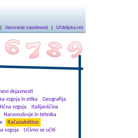
|
Varovanje zasebnosti
|
Učiteljska.net
nevi dejavnosti
ka vzgoja in etika
Geografija
stična vzgoja
Italijanščina
Naravoslovje in tehnika
ve
Računalništvo
a vzgoja
Učimo se učiti