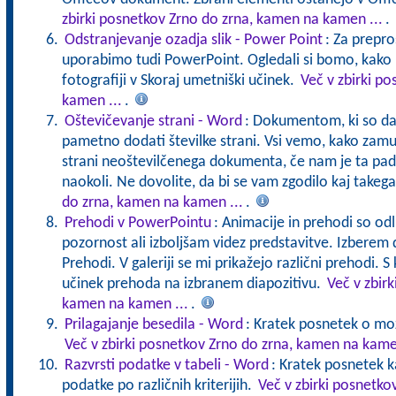
zbirki posnetkov Zrno do zrna, kamen na kamen ...
.
Odstranjevanje ozadja slik - Power Point
: Za prepro
uporabimo tudi PowerPoint. Ogledali si bomo, kako 
fotografiji v Skoraj umetniški učinek.
Več v zbirki p
kamen ...
.
Oštevičevanje strani - Word
: Dokumentom, ki so dalj
pametno dodati številke strani. Vsi vemo, kako zam
strani neoštevilčenega dokumenta, če nam je ta padel
naokoli. Ne dovolite, da bi se vam zgodilo kaj takeg
do zrna, kamen na kamen ...
.
Prehodi v PowerPointu
: Animacije in prehodi so od
pozornost ali izboljšam videz predstavitve. Izberem 
Prehodi. V galeriji se mi prikažejo različni prehodi. S
učinek prehoda na izbranem diapozitivu.
Več v zbir
kamen na kamen ...
.
Prilagajanje besedila - Word
: Kratek posnetek o mož
Več v zbirki posnetkov Zrno do zrna, kamen na kame
Razvrsti podatke v tabeli - Word
: Kratek posnetek 
podatke po različnih kriterijih.
Več v zbirki posnetko