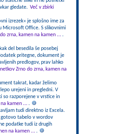
o statične slike in ne posnetki
avkar gledate.
Več v zbirki
ovni izrezek« je splošno ime za
emu Microsoft Office. S slikovnimi
 do zrna, kamen na kamen ...
.
i kak del besedila še posebej
 dodatek pritegne, dokument je
avljenih predlogov, prav lahko
osnetkov Zrno do zrna, kamen na
ument takrat, kadar želimo
lepo urejeni in pregledni. V
i so razporejene v vrstice in
 na kamen ...
.
tavljam tudi direktno iz Excela.
e gotovo tabelo v wordov
ne podatke tudi iz drugih
men na kamen ...
.