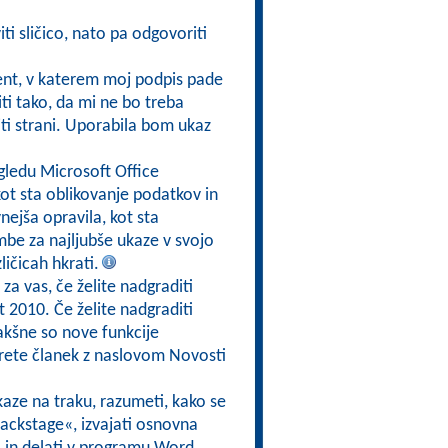
ti sličico, nato pa odgovoriti
t, v katerem moj podpis pade
ti tako, da mi ne bo treba
iriti strani. Uporabila bom ukaz
pogledu Microsoft Office
ot sta oblikovanje podatkov in
nejša opravila, kot sta
mbe za najljubše ukaze v svojo
ličicah hkrati.
 za vas, če želite nadgraditi
 2010. Če želite nadgraditi
kakšne so nove funkcije
ete članek z naslovom Novosti
e ukaze na traku, razumeti, kako se
Backstage«, izvajati osnovna