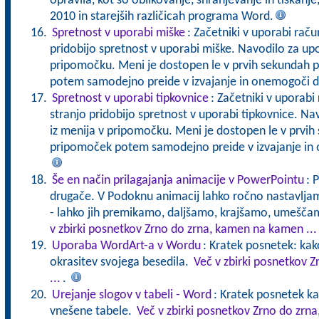
opravila, kot so oblikovanje, shranjevanje in tiskanj
2010 in starejših različicah programa Word.
Spretnost v uporabi miške
: Začetniki v uporabi raču
pridobijo spretnost v uporabi miške. Navodilo za up
pripomočku. Meni je dostopen le v prvih sekundah 
potem samodejno preide v izvajanje in onemogoči d
Spretnost v uporabi tipkovnice
: Začetniki v uporabi 
stranjo pridobijo spretnost v uporabi tipkovnice. N
iz menija v pripomočku. Meni je dostopen le v prvih
pripomoček potem samodejno preide v izvajanje in
Še en način prilagajanja animacije v PowerPointu
: 
drugače. V Podoknu animacij lahko ročno nastavljam
- lahko jih premikamo, daljšamo, krajšamo, umešča
v zbirki posnetkov Zrno do zrna, kamen na kamen ...
Uporaba WordArt-a v Wordu
: Kratek posnetek: ka
okrasitev svojega besedila.
Več v zbirki posnetkov 
...
.
Urejanje slogov v tabeli - Word
: Kratek posnetek ka
vnešene tabele.
Več v zbirki posnetkov Zrno do zrn