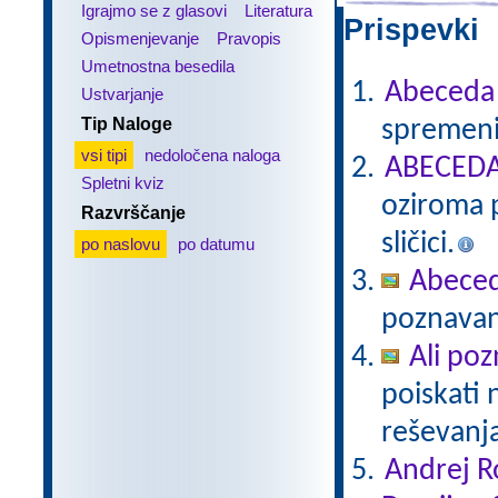
Igrajmo se z glasovi
Literatura
Prispevki 
Opismenjevanje
Pravopis
Umetnostna besedila
Abeceda
Ustvarjanje
Tip Naloge
spremeni
vsi tipi
nedoločena naloga
ABECEDA 
Spletni kviz
oziroma p
Razvrščanje
sličici.
po naslovu
po datumu
Abece
poznavan
Ali poz
poiskati 
reševanj
Andrej R