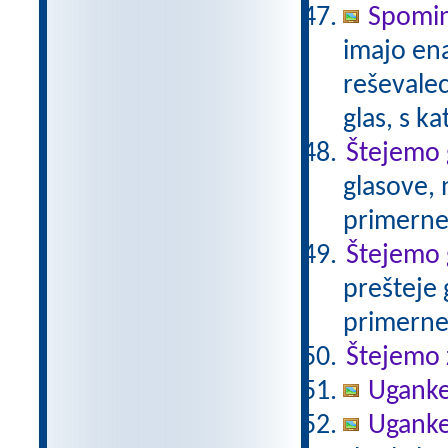
Spomin 
imajo ena
reševalec
glas, s k
Štejemo 
glasove, 
primerne
Štejemo 
prešteje 
primerne
Štejemo 
Ugank
Uganke