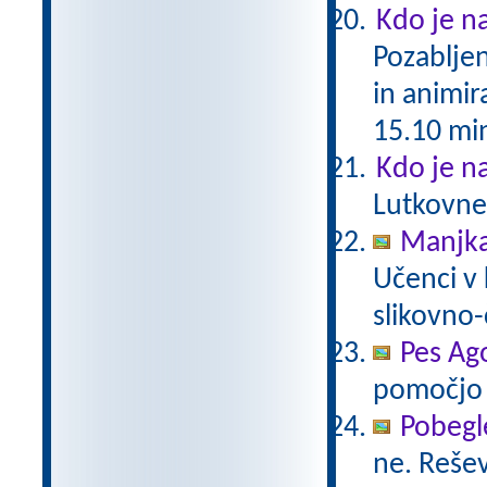
Kdo je na
Pozabljen
in animir
15.10 mi
Kdo je na
Lutkovneg
Manjka
Učenci v 
slikovno-
Pes Ag
pomočjo 
Pobegl
ne. Reše