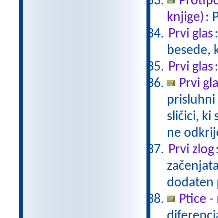
Protip
knjige)
: 
Prvi glas
besede, k
Prvi glas
Prvi gl
prisluhni
sličici, k
ne odkrij
Prvi zlog
začenjata
dodaten 
Ptice 
diferenci