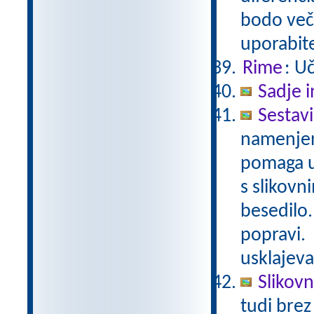
bodo veči
uporabit
Rime
: U
Sadje i
Sestav
namenjene
pomaga ur
s slikovn
besedilo.
popravi.
usklajeva
Slikov
tudi brez