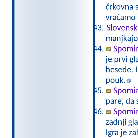
črkovna s
vračamo 
Slovensk
manjkajo
Spomin 
je prvi g
besede. I
pouk.
Spomin 
pare, da 
Spomin 
zadnji g
Igra je z