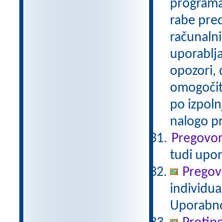
programa
rabe pred
računalni
uporablja
opozori,
omogočite
po izpoln
nalogo pra
Pregovor
tudi upo
Pregov
individua
Uporabno 