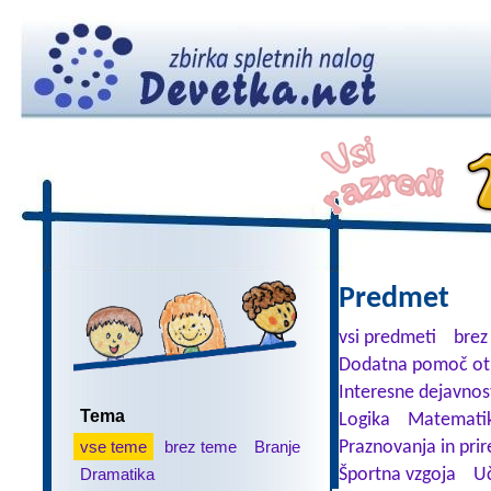
Predmet
vsi predmeti
brez
Dodatna pomoč ot
Interesne dejavnos
Tema
Logika
Matemati
vse teme
brez teme
Branje
Praznovanja in prir
Dramatika
Športna vzgoja
Uč