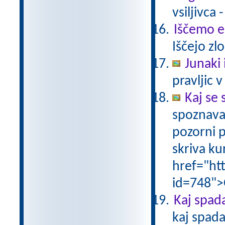
vsiljivca 
Iščemo 
Iščejo zl
Junaki 
pravljic v
Kaj se 
spoznava
pozorni p
skriva ku
href="ht
id=748">
Kaj spad
kaj spada