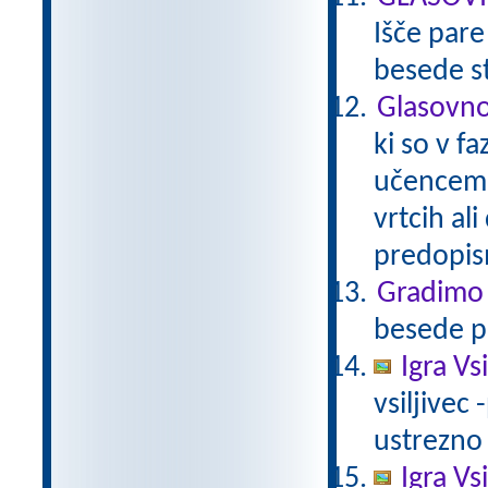
Išče pare
besede s
Glasovno
ki so v f
učencem 
vrtcih ali
predopis
Gradimo 
besede p
Igra Vs
vsiljivec 
ustrezno s
Igra Vsi