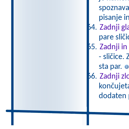
spoznava
pisanje i
Zadnji gl
pare sliči
Zadnji in
- sličice
sta par.
Zadnji zl
končujeta
dodaten 