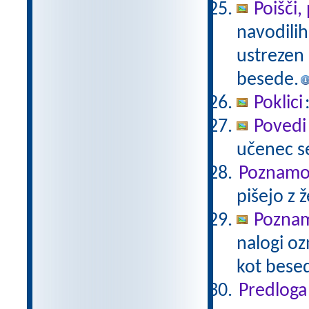
Poišči,
navodilih 
ustrezen p
besede.
Poklici
Povedi
učenec se
Poznamo 
pišejo z 
Poznam
nalogi oz
kot besed
Predloga 