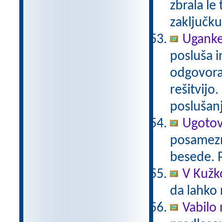
zbrala le 
zaključku
Uganke
posluša i
odgovora 
rešitvijo
poslušanj
Ugotov
posamezn
besede. P
V Kužko
da lahko 
Vabilo 