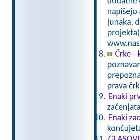
dodatne d
napišejo 
junaka, d
projekta)
www.nasa
Črke - 
poznavan
prepoznav
prava čr
Enaki prv
začenjata 
Enaki zad
končujeta
GLASOVI -