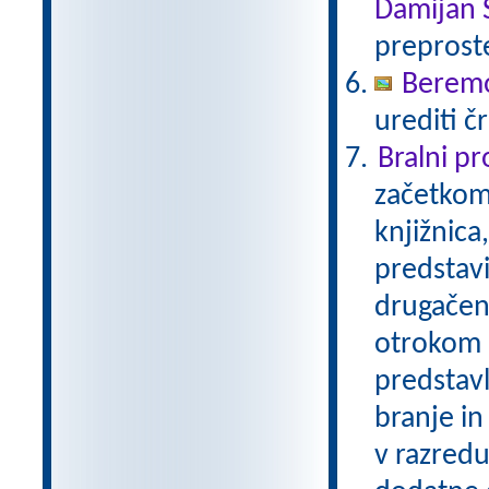
Damijan 
preprost
Beremo
urediti č
Bralni p
začetkom 
knjižnica
predstavi
drugačen 
otrokom 
predstavl
branje in
v razredu