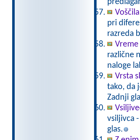
predlaga
Voščil
pri difere
razreda b
Vreme 
različne 
naloge lah
Vrsta sl
tako, da j
Zadnji gla
Vsiljiv
vsiljivca 
glas.