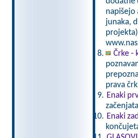
dodatne d
napišejo 
junaka, d
projekta)
www.nasa
Črke - 
poznavan
prepoznav
prava čr
Enaki prv
začenjata 
Enaki zad
končujeta
GLASOVI -