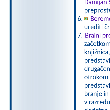
Damijan 
preprost
Beremo
urediti č
Bralni p
začetkom 
knjižnica
predstavi
drugačen 
otrokom 
predstavl
branje in
v razredu