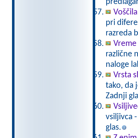
predlaga
Voščil
pri difere
razreda b
Vreme 
različne 
naloge lah
Vrsta sl
tako, da j
Zadnji gla
Vsiljiv
vsiljivca 
glas.