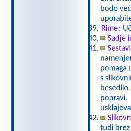
bodo veči
uporabit
Rime
: U
Sadje i
Sestav
namenjene
pomaga ur
s slikovn
besedilo.
popravi.
usklajeva
Slikov
tudi brez