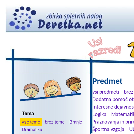
Predmet
vsi predmeti
brez
Dodatna pomoč ot
Interesne dejavnos
Tema
Logika
Matemati
vse teme
brez teme
Branje
Praznovanja in prir
Dramatika
Športna vzgoja
Uč