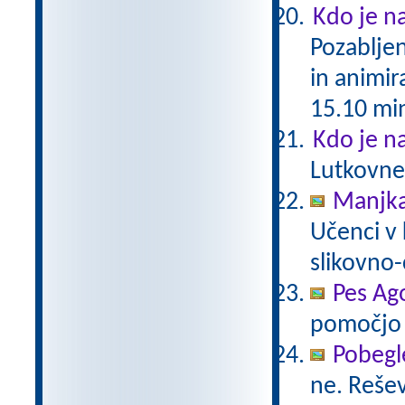
Kdo je na
Pozabljen
in animir
15.10 mi
Kdo je na
Lutkovneg
Manjka
Učenci v 
slikovno-
Pes Ag
pomočjo 
Pobegl
ne. Reše