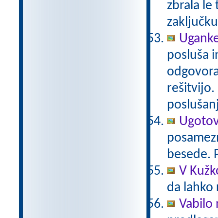
zbrala le 
zaključku
Uganke
posluša i
odgovora 
rešitvijo
poslušanj
Ugotov
posamezn
besede. P
V Kužko
da lahko 
Vabilo 