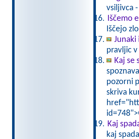
vsiljivca 
Iščemo 
Iščejo zl
Junaki 
pravljic v
Kaj se 
spoznava
pozorni p
skriva ku
href="ht
id=748">
Kaj spad
kaj spada