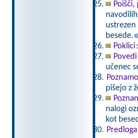
Poišči,
navodilih 
ustrezen p
besede.
Poklici
Povedi
učenec se
Poznamo 
pišejo z 
Poznam
nalogi oz
kot besed
Predloga 