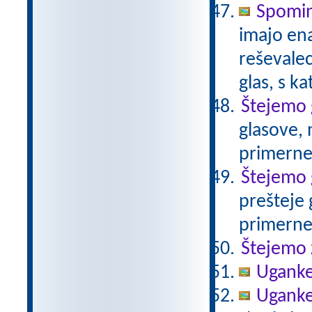
Spomin 
imajo ena
reševalec
glas, s k
Štejemo 
glasove, 
primerne
Štejemo 
prešteje 
primerne
Štejemo 
Ugank
Uganke