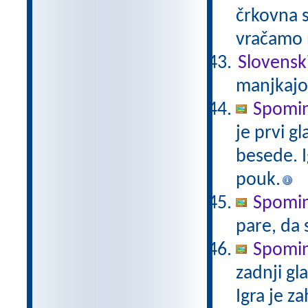
črkovna s
vračamo 
Slovensk
manjkajo
Spomin 
je prvi g
besede. I
pouk.
Spomin 
pare, da 
Spomin 
zadnji g
Igra je z