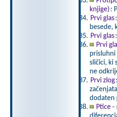
Protip
knjige)
: 
Prvi glas
besede, k
Prvi glas
Prvi gl
prisluhni
sličici, k
ne odkrij
Prvi zlog
začenjata
dodaten 
Ptice 
diferenci