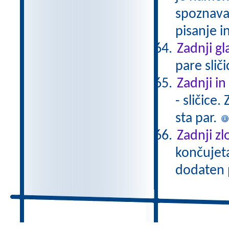
spoznava
pisanje i
Zadnji gl
pare sliči
Zadnji in
- sličice
sta par.
Zadnji zl
končujeta
dodaten 