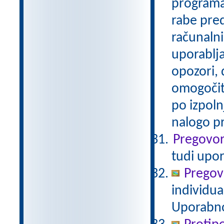
programa
rabe pred
računalni
uporablja
opozori,
omogočite
po izpoln
nalogo pra
Pregovor
tudi upo
Pregov
individua
Uporabno 