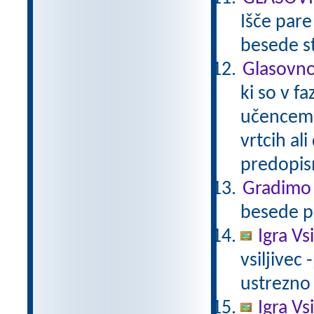
Išče pare
besede s
Glasovno
ki so v f
učencem 
vrtcih ali
predopis
Gradimo 
besede p
Igra Vs
vsiljivec 
ustrezno s
Igra Vsi