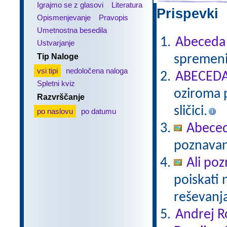
Igrajmo se z glasovi
Literatura
Prispevki 
Opismenjevanje
Pravopis
Umetnostna besedila
Abeceda
Ustvarjanje
Tip Naloge
spremeni
vsi tipi
nedoločena naloga
ABECEDA 
Spletni kviz
oziroma p
Razvrščanje
sličici.
po naslovu
po datumu
Abece
poznavan
Ali poz
poiskati 
reševanj
Andrej R