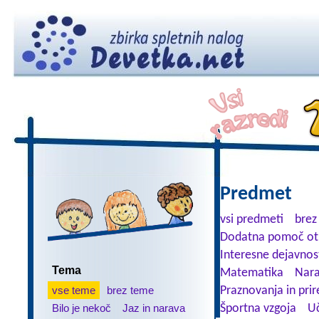
Predmet
vsi predmeti
brez
Dodatna pomoč ot
Interesne dejavnos
Tema
Matematika
Nara
vse teme
brez teme
Praznovanja in prir
Bilo je nekoč
Jaz in narava
Športna vzgoja
Uč