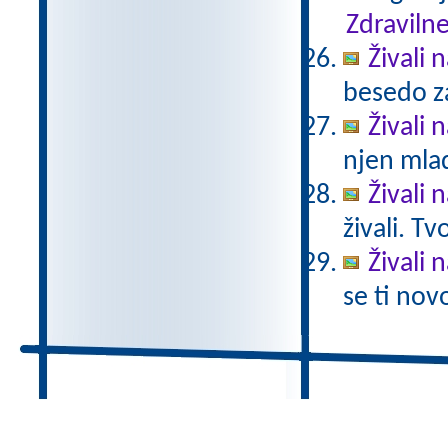
Zdravilne
Živali 
besedo za
Živali n
njen mlad
Živali 
živali. T
Živali 
se ti nov