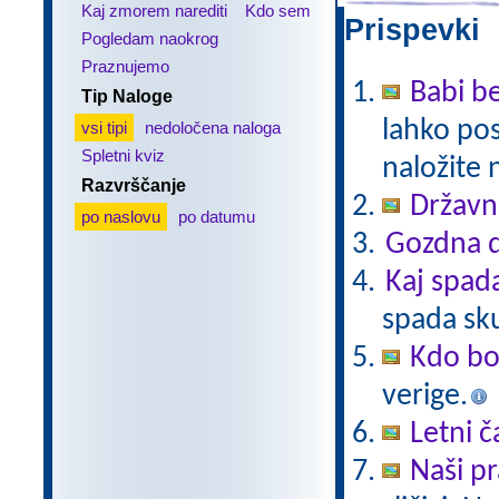
Kaj zmorem narediti
Kdo sem
Prispevki 
Pogledam naokrog
Praznujemo
Babi be
Tip Naloge
lahko pos
vsi tipi
nedoločena naloga
Spletni kviz
naložite 
Razvrščanje
Državni
po naslovu
po datumu
Gozdna d
Kaj spad
spada sk
Kdo bo
verige.
Letni č
Naši pr