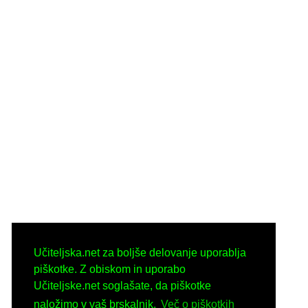
Učiteljska.net za boljše delovanje uporablja
piškotke. Z obiskom in uporabo
Učiteljske.net soglašate, da piškotke
naložimo v vaš brskalnik.
Več o piškotkih