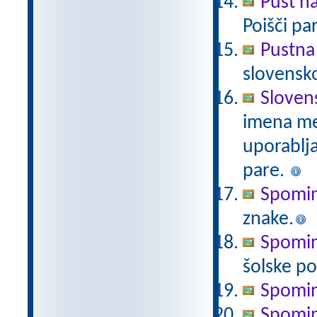
Pust n
Poišči pa
Pustna
slovensk
Sloven
imena mes
uporablj
pare.
Spomin
znake.
Spomin
šolske po
Spomin
Spomin 