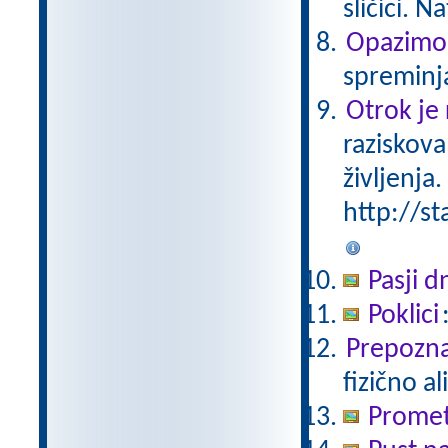
sličici. 
Opazimo
spreminj
Otrok je 
raziskova
življenja.
http://st
Pasji d
Poklici
Prepoznaj
fizično a
Promet