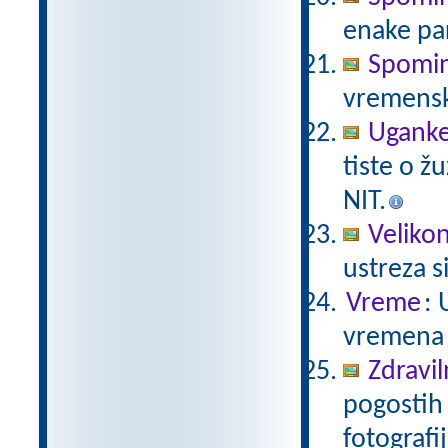
enake pa
Spomin
vremensk
Uganke
tiste o ž
NIT.
Veliko
ustreza s
Vreme
: 
vremena 
Zdravil
pogostih 
fotografi