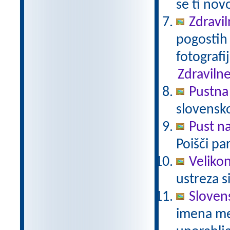
se ti nov
Zdravil
pogostih 
fotografi
Zdravilne
Pustna
slovensk
Pust n
Poišči pa
Veliko
ustreza s
Sloven
imena mes