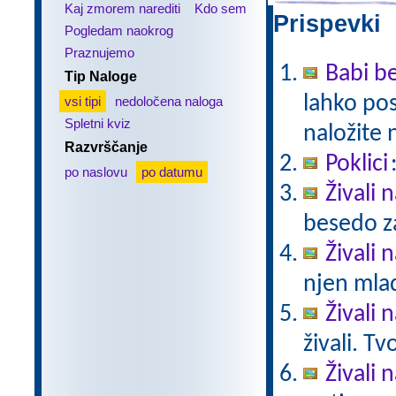
Kaj zmorem narediti
Kdo sem
Prispevki 
Pogledam naokrog
Praznujemo
Babi be
Tip Naloge
lahko pos
vsi tipi
nedoločena naloga
Spletni kviz
naložite 
Razvrščanje
Poklici
po naslovu
po datumu
Živali 
besedo za
Živali n
njen mlad
Živali 
živali. T
Živali 