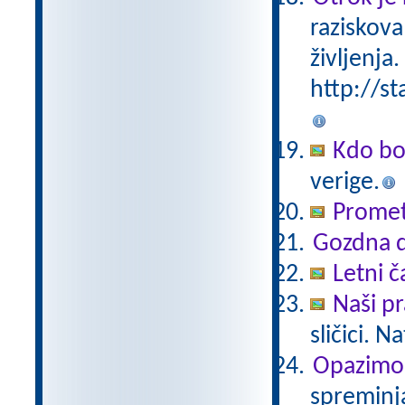
raziskova
življenja.
http://st
Kdo bo
verige.
Promet
Gozdna d
Letni č
Naši pr
sličici. 
Opazimo
spreminj