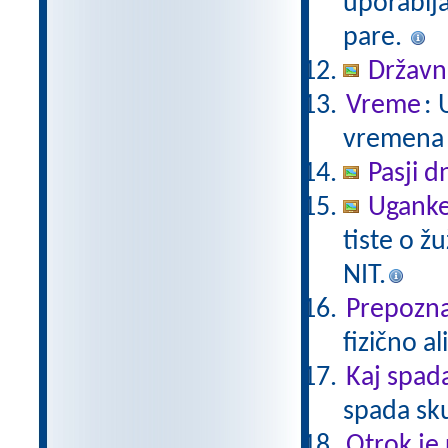
uporablj
pare.
Državni
Vreme
: 
vremena 
Pasji d
Uganke
tiste o ž
NIT.
Prepoznaj
fizično a
Kaj spad
spada sk
Otrok je 