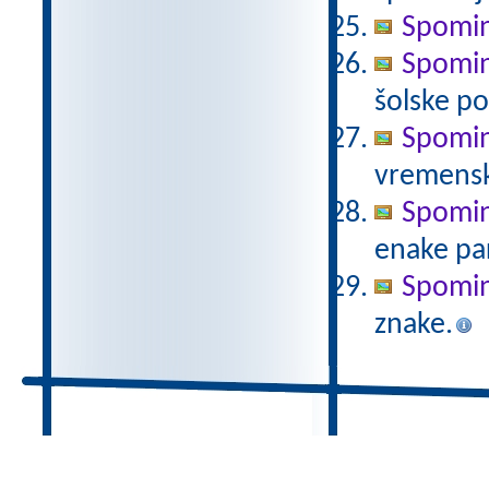
Spomin
Spomin
šolske po
Spomin
vremensk
Spomin 
enake pa
Spomin
znake.