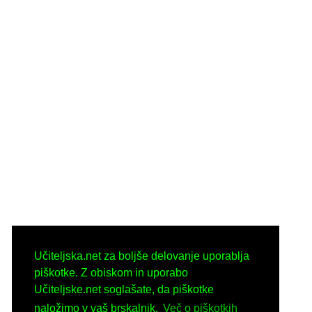
Učiteljska.net za boljše delovanje uporablja
piškotke. Z obiskom in uporabo
Učiteljske.net soglašate, da piškotke
naložimo v vaš brskalnik.
Več o piškotkih