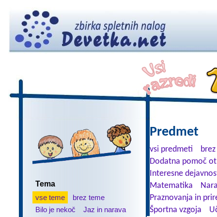
Predmet
vsi predmeti
brez
Dodatna pomoč ot
Interesne dejavnos
Tema
Matematika
Nara
vse teme
brez teme
Praznovanja in prir
Bilo je nekoč
Jaz in narava
Športna vzgoja
Uč