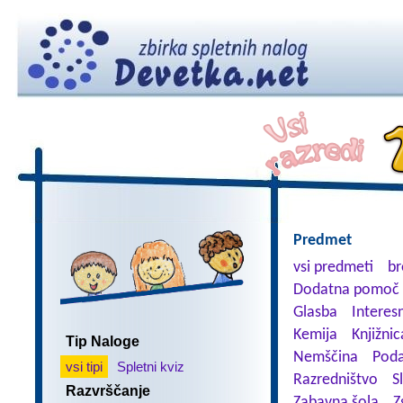
Predmet
vsi predmeti
br
Dodatna pomoč 
Glasba
Interes
Kemija
Knjižnic
Tip Naloge
Nemščina
Poda
vsi tipi
Spletni kviz
Razredništvo
S
Razvrščanje
Zabavna šola
Z