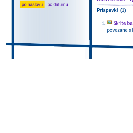
po naslovu
po datumu
Prispevki (1)
Skrite b
povezane s 