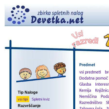
Predmet
vsi predmeti
br
Dodatna pomoč 
Glasba
Interes
Kemija
Knjižnic
Tip Naloge
Nemščina
Poda
vsi tipi
Spletni kviz
Razredništvo
S
Razvrščanje
Zabavna šola
Z