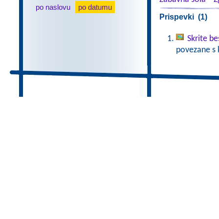
po naslovu
po datumu
Prispevki (1)
Skrite b
povezane s 