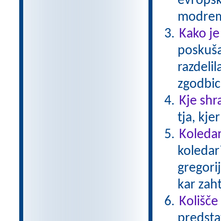
evropsk
modrem
Kako je
poskušal
razdelil
zgodbico
Kje shr
tja, kje
Koledar
koledar
gregori
kar zaht
Kolišče
predsta