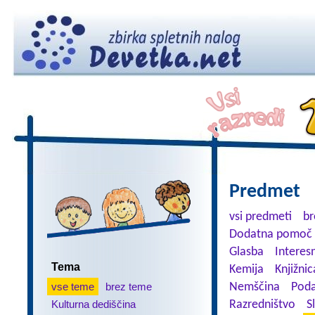
Predmet
vsi predmeti
br
Dodatna pomoč 
Glasba
Interes
Tema
Kemija
Knjižnic
vse teme
brez teme
Nemščina
Poda
Kulturna dediščina
Razredništvo
S