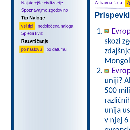
Najstarejše civilizacije
Zabavna šola
Z
Spoznavajmo zgodovino
Prispevki
Tip Naloge
vsi tipi
nedoločena naloga
Evrop
Spletni kviz
skozi zg
Razvrščanje
po naslovu
po datumu
zdajšnj
Mongole,
Evrops
uniji? A
500 mil
različni
unija us
v njej 6