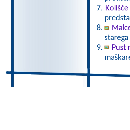
Kolišče
predsta
Malc
starega
Pust 
maškare?