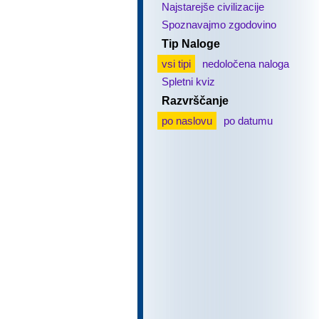
Najstarejše civilizacije
Spoznavajmo zgodovino
Tip Naloge
vsi tipi
nedoločena naloga
Spletni kviz
Razvrščanje
po naslovu
po datumu