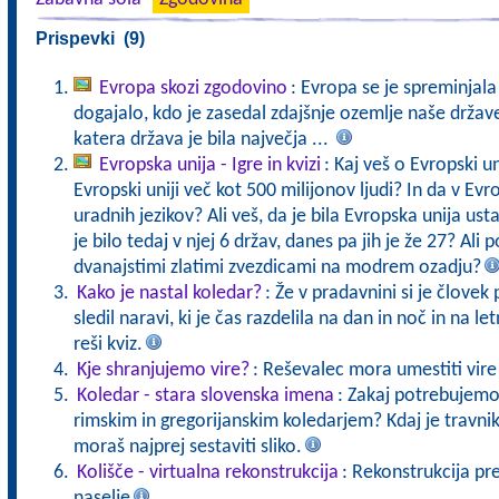
Prispevki (9)
Evropa skozi zgodovino
: Evropa se je spreminjala
dogajalo, kdo je zasedal zdajšnje ozemlje naše drža
katera država je bila največja ...
Evropska unija - Igre in kvizi
: Kaj veš o Evropski un
Evropski uniji več kot 500 milijonov ljudi? In da v Evr
uradnih jezikov? Ali veš, da je bila Evropska unija ust
je bilo tedaj v njej 6 držav, danes pa jih je že 27? Al
dvanajstimi zlatimi zvezdicami na modrem ozadju?
Kako je nastal koledar?
: Že v pradavnini si je človek
sledil naravi, ki je čas razdelila na dan in noč in na l
reši kviz.
Kje shranjujemo vire?
: Reševalec mora umestiti vire 
Koledar - stara slovenska imena
: Zakaj potrebujemo
rimskim in gregorijanskim koledarjem? Kdaj je travnik
moraš najprej sestaviti sliko.
Kolišče - virtualna rekonstrukcija
: Rekonstrukcija pr
naselje