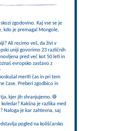
 skozi zgodovino. Kaj vse se je
ve, kdo je premagal Mongole,
iji? Ali recimo veš, da živi v
opski uniji govorimo 23 različnih
anovljena pred več kot 50 leti in
i poznaš evropsko zastavo z
 poskušal meriti čas in pri tem
etne čase. Preberi zgodbico in
tja, kjer jih shranjujemo.
 koledar? Kakšna je razlika med
? Naloga je kar zahtevna, saj
edstavlja pogled na koliščarsko