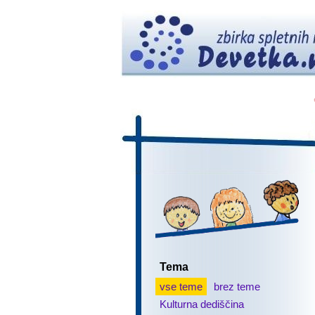
Tema
vse teme
brez teme
Kulturna dediščina