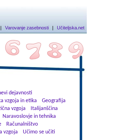
|
Varovanje zasebnosti
|
Učiteljska.net
evi dejavnosti
a vzgoja in etika
Geografija
tična vzgoja
Italijanščina
Naravoslovje in tehnika
e
Računalništvo
a vzgoja
Učimo se učiti