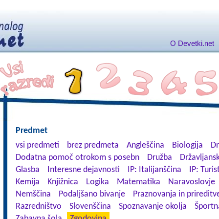
O Devetki.net
Predmet
vsi predmeti
brez predmeta
Angleščina
Biologija
Dn
Dodatna pomoč otrokom s posebn
Družba
Državljansk
Glasba
Interesne dejavnosti
IP: Italijanščina
IP: Turis
Kemija
Knjižnica
Logika
Matematika
Naravoslovje
Nemščina
Podaljšano bivanje
Praznovanja in prireditv
Razredništvo
Slovenščina
Spoznavanje okolja
Športn
Zabavna šola
Zgodovina