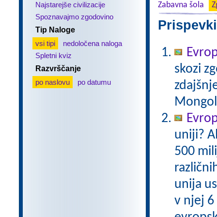
Najstarejše civilizacije
Zabavna šola
Z
Spoznavajmo zgodovino
Prispevki
Tip Naloge
vsi tipi
nedoločena naloga
Evrop
Spletni kviz
skozi zg
Razvrščanje
po naslovu
po datumu
zdajšnj
Mongole,
Evrops
uniji? A
500 mil
različni
unija us
v njej 6