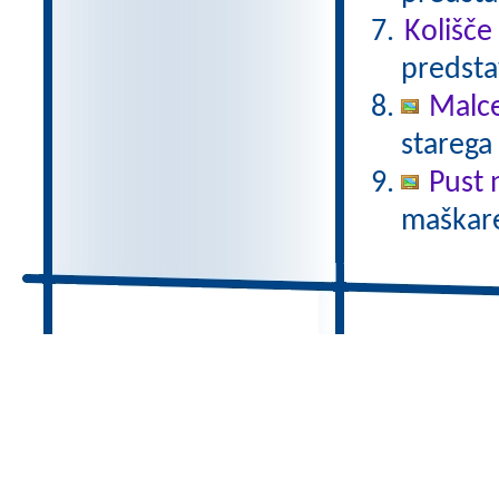
Kolišče
predsta
Malc
starega
Pust 
maškare?