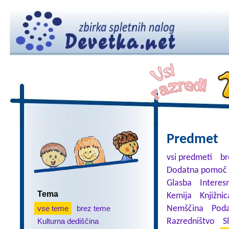
Predmet
vsi predmeti
br
Dodatna pomoč 
Glasba
Interes
Tema
Kemija
Knjižnic
vse teme
brez teme
Nemščina
Poda
Kulturna dediščina
Razredništvo
S