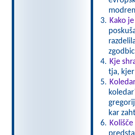
evropsk
modrem
Kako je
poskušal
razdelil
zgodbico
Kje shr
tja, kje
Koledar
koledar
gregori
kar zaht
Kolišče
predsta