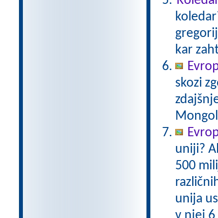
Koledar
koledar
gregori
kar zaht
Evrop
skozi zg
zdajšnj
Mongole,
Evrops
uniji? A
500 mil
različni
unija us
v njej 6