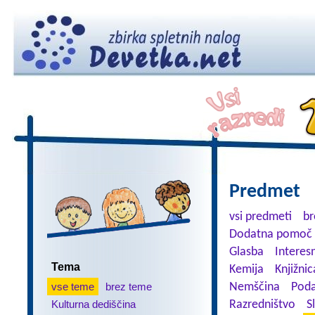
Predmet
vsi predmeti
br
Dodatna pomoč 
Glasba
Interes
Tema
Kemija
Knjižnic
vse teme
brez teme
Nemščina
Poda
Kulturna dediščina
Razredništvo
S