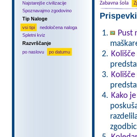
Najstarejše civilizacije
Zabavna šola
Z
Spoznavajmo zgodovino
Prispevki
Tip Naloge
vsi tipi
nedoločena naloga
Pust 
Spletni kviz
maškare?
Razvrščanje
po naslovu
po datumu
Kolišče
predsta
Kolišče
predsta
Kako je
poskušal
razdelil
zgodbico