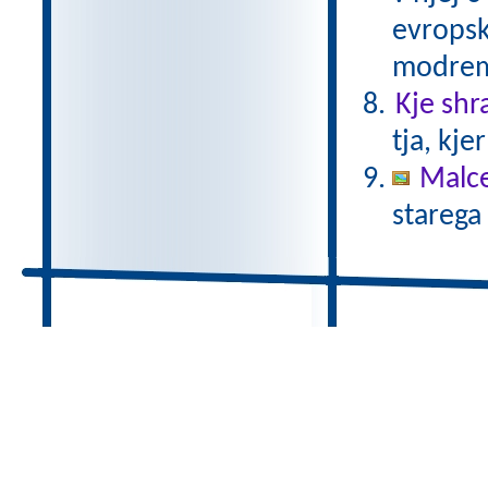
evropsk
modrem
Kje shr
tja, kje
Malc
starega