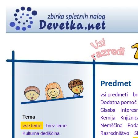
Predmet
vsi predmeti
br
Dodatna pomoč 
Glasba
Interes
Tema
Kemija
Knjižnic
vse teme
brez teme
Nemščina
Poda
Kulturna dediščina
Razredništvo
S