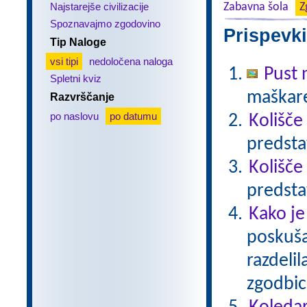
Najstarejše civilizacije
Zabavna šola
Z
Spoznavajmo zgodovino
Prispevki
Tip Naloge
vsi tipi
nedoločena naloga
Pust 
Spletni kviz
maškare?
Razvrščanje
po naslovu
po datumu
Kolišče
predsta
Kolišče
predsta
Kako je
poskušal
razdelil
zgodbico