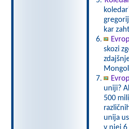
Koledar
koledar
gregori
kar zaht
Evrop
skozi zg
zdajšnj
Mongole,
Evrops
uniji? A
500 mil
različni
unija us
v njej 6