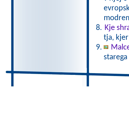
evropsk
modrem
Kje shr
tja, kje
Malc
starega