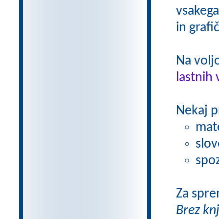
vsakega
in grafi
Na volj
lastnih 
Nekaj p
mat
slov
spoz
Za spre
Brez kn