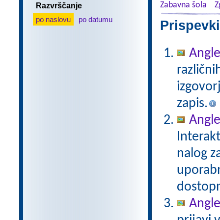
Zabavna šola
Z
Razvrščanje
po naslovu
po datumu
Prispevki
Angleš
različni
izgovor
zapis.
Angle
Interak
nalog za
uporabn
dostop
Angle