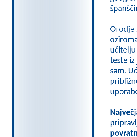
španšči
Orodje 
oziroma
učitelju
teste iz
sam. Uči
približn
uporab
Največj
priprav
povratn