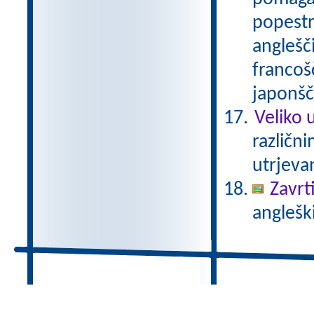
popestr
anglešči
francošč
japonšč
Veliko 
različn
utrjeva
Zavrti
angleški