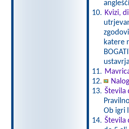
anglešč
Kvizi, d
utrjeva
zgodovi
katere 
BOGATIT
ustavrj
Mavric
Nalog
Števila
Praviln
Ob igri
Števila 