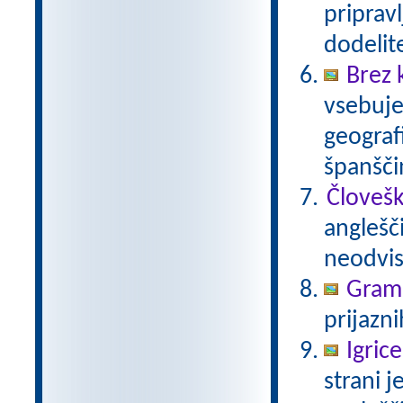
pripravl
dodelit
Brez 
vsebuje
geograf
španšči
Človešk
anglešč
neodvis
Gramm
prijazni
Igric
strani j