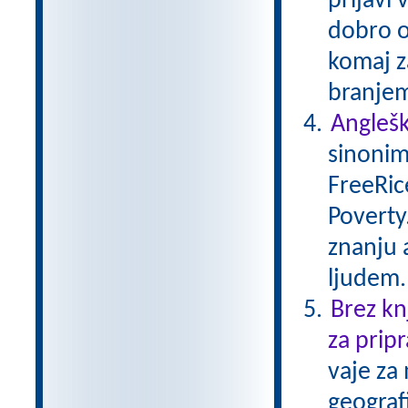
prijavi 
dobro or
komaj za
branjem
Anglešk
sinonim
FreeRice
Poverty
znanju 
ljudem.
Brez kn
za pripr
vaje za
geograf