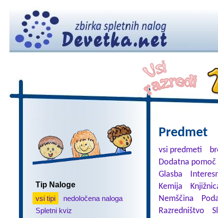
Predmet
vsi predmeti
br
Dodatna pomoč 
Glasba
Interes
Tip Naloge
Kemija
Knjižnic
vsi tipi
nedoločena naloga
Nemščina
Poda
Spletni kviz
Razredništvo
S