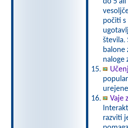
do 5 ali
vesoljč
počiti 
ugotavl
števila
balone z
naloge 
Učenj
popular
urejene
Vaje 
Interak
razviti
pomaga 