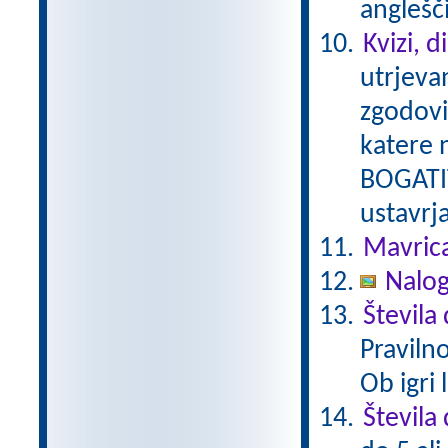
anglešč
Kvizi, d
utrjeva
zgodovi
katere 
BOGATIT
ustavrj
Mavric
Nalog
Števila
Praviln
Ob igri
Števila 