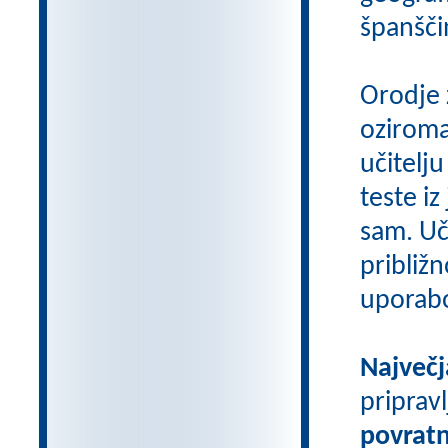
španšči
Orodje 
oziroma
učitelju
teste iz
sam. Uči
približn
uporab
Največj
priprav
povratn