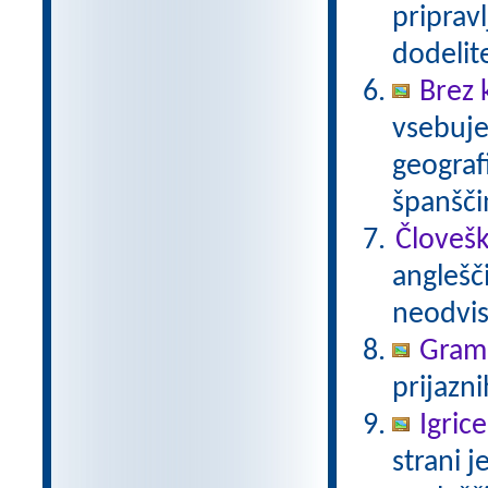
pripravl
dodelit
Brez 
vsebuje
geograf
španšči
Človešk
anglešč
neodvis
Gramm
prijazni
Igric
strani j