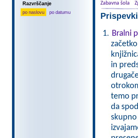
Zabavna šola
Z
Razvrščanje
po naslovu
po datumu
Prispevki
Bralni
začetko
knjižni
in pred
drugače
otrokom
temo pr
da spod
skupno 
izvajam