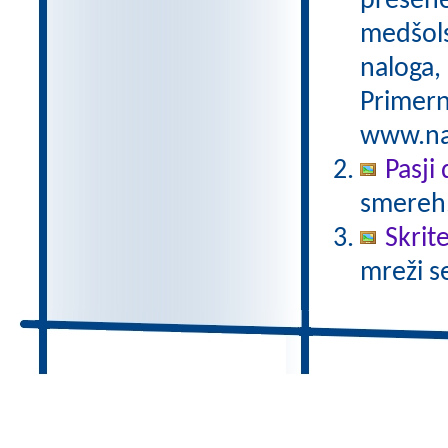
preseneč
medšols
naloga,
Primern
www.nas
Pasji
smereh
Skrit
mreži s