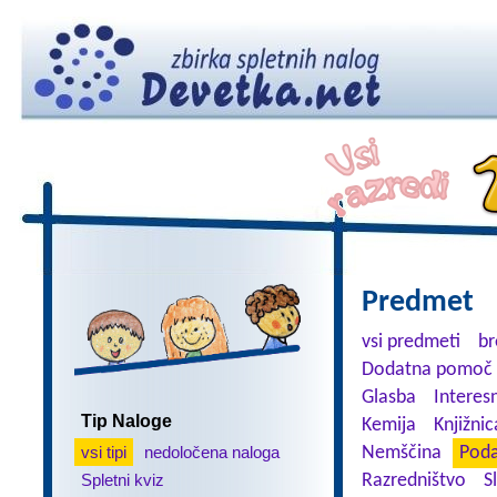
Predmet
vsi predmeti
br
Dodatna pomoč 
Glasba
Interes
Tip Naloge
Kemija
Knjižnic
vsi tipi
nedoločena naloga
Nemščina
Poda
Spletni kviz
Razredništvo
S