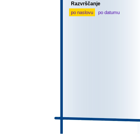
Razvrščanje
po naslovu
po datumu