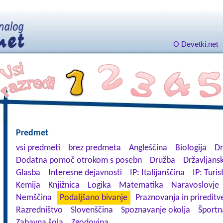
O Devetki.net
Predmet
vsi predmeti
brez predmeta
Angleščina
Biologija
Dn
Dodatna pomoč otrokom s posebn
Družba
Državljansk
Glasba
Interesne dejavnosti
IP: Italijanščina
IP: Turis
Kemija
Knjižnica
Logika
Matematika
Naravoslovje
Nemščina
Podaljšano bivanje
Praznovanja in prireditv
Razredništvo
Slovenščina
Spoznavanje okolja
Športn
Zabavna šola
Zgodovina