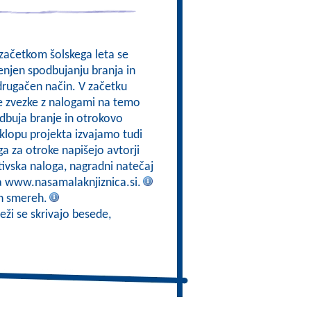
 začetkom šolskega leta se
enjen spodbujanju branja in
drugačen način. V začetku
e zvezke z nalogami na temo
odbuja branje in otrokovo
sklopu projekta izvajamo tudi
a za otroke napišejo avtorji
tivska naloga, nagradni natečaj
na www.nasamalaknjiznica.si.
eh smereh.
eži se skrivajo besede,