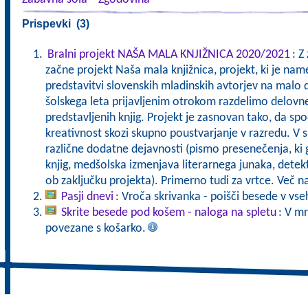
Prispevki (3)
Bralni projekt NAŠA MALA KNJIŽNICA 2020/2021
: Z
začne projekt Naša mala knjižnica, projekt, ki je nam
predstavitvi slovenskih mladinskih avtorjev na malo 
šolskega leta prijavljenim otrokom razdelimo delovn
predstavljenih knjig. Projekt je zasnovan tako, da sp
kreativnost skozi skupno poustvarjanje v razredu. V 
različne dodatne dejavnosti (pismo presenečenja, ki g
knjig, medšolska izmenjava literarnega junaka, detek
ob zaključku projekta). Primerno tudi za vrtce. Več 
Pasji dnevi
: Vroča skrivanka - poišči besede v vs
Skrite besede pod košem - naloga na spletu
: V mr
povezane s košarko.