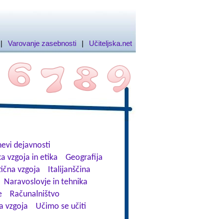
|
Varovanje zasebnosti
|
Učiteljska.net
evi dejavnosti
a vzgoja in etika
Geografija
tična vzgoja
Italijanščina
Naravoslovje in tehnika
e
Računalništvo
a vzgoja
Učimo se učiti